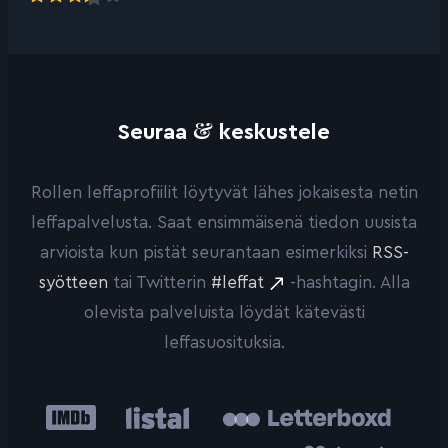
&
Seuraa
keskustele
Rollen leffaprofiilit löytyvät lähes jokaisesta netin
leffapalvelusta. Saat ensimmäisenä tiedon uusista
arvioista kun pistät seurantaan esimerkiksi
RSS-
syötteen
tai Twitterin
#leffat
-hashtagin. Alla
olevista palveluista löydät kätevästi
leffasuosituksia.
IMDb
Listal
Letterboxd