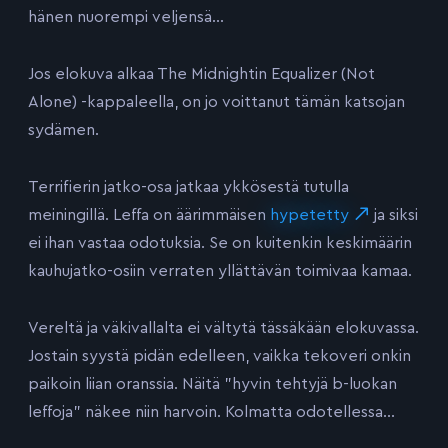
hänen nuorempi veljensä…
Jos elokuva alkaa The Midnightin Equalizer (Not
Alone) -kappaleella, on jo voittanut tämän katsojan
sydämen.
Terrifierin jatko-osa jatkaa ykkösestä tutulla
meiningillä. Leffa on äärimmäisen
hypetetty
ja siksi
ei ihan vastaa odotuksia. Se on kuitenkin keskimäärin
kauhujatko-osiin verraten yllättävän toimivaa kamaa.
Vereltä ja väkivallalta ei vältytä tässäkään elokuvassa.
Jostain syystä pidän edelleen, vaikka tekoveri onkin
paikoin liian oranssia. Näitä ”hyvin tehtyjä b-luokan
leffoja” näkee niin harvoin. Kolmatta odotellessa…