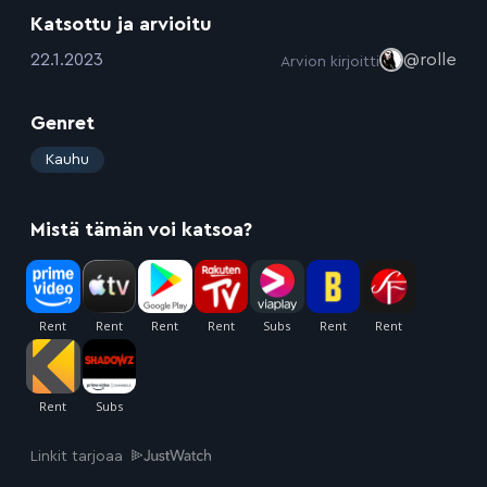
Katsottu ja arvioitu
:
22.1.2023
@rolle
Arvion kirjoitti
Genret
:
Kauhu
Mistä tämän voi katsoa?
Linkit tarjoaa