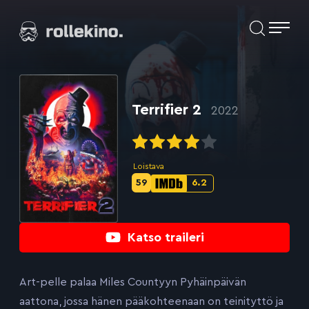
Siirry
Elokuvat ja elokuva-arviot | Rollekino.fi
suoraan
sisältöön
Fiilistelyä
lopputekstien
jälkeen.
Terrifier 2
2022
Loistava
59
6.2
Metascore-
IMDb-
pisteet:
pisteet:
Katso traileri
Art-pelle palaa Miles Countyyn Pyhäinpäivän
aattona, jossa hänen pääkohteenaan on teinityttö ja