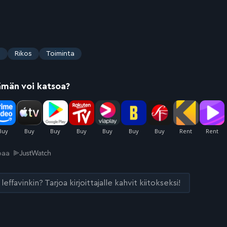
s
Rikos
Toiminta
ämän voi katsoa?
joaa
leffavinkin? Tarjoa kirjoittajalle kahvit kiitokseksi!