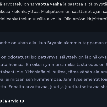
tä arvostelu on
13 vuotta vanha
ja saattaa siitä syyst
keaa kielenkäyttöä. Mielipiteeni on saattanut ajan 
elleenkatselun uusilla aivoilla. Olin arvion kirjoittam
 perhe on uhan alla, kun Bryanin aiemmin tappaman
 on odotetusti iso pettymys. Näyttely on läpinäkyvän
äätä huimaa. En oikein ymmärrä miksi tästä edes on te
taisesti ole. Ykkösleffa oli huikea, tämä vähän ala-ar
a, ei mitään sen kummempaa. Jännityselementit loist
tta. Ennalta-arvattavaa, juuri ja juuri katsottavaa sha
u ja arvioitu