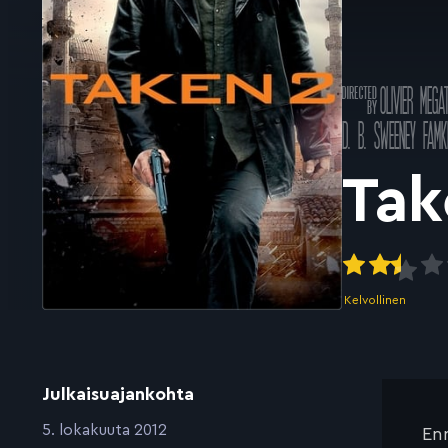
Ohjannut
OLIVIER MEGA
k
Pääosissa
D. B. SWEENEY
FAMK
Tak
Kelvollinen
Julkaisuajankohta
:
5. lokakuuta 2012
Enn