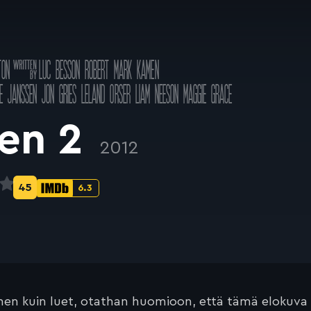
Käsikirjoitus
TON
LUC BESSON
ROBERT MARK KAMEN
a
E JANSSEN
JON GRIES
LELAND ORSER
LIAM NEESON
MAGGIE GRACE
en 2
2012
45
6.3
Metascore-
IMDb-
pisteet:
pisteet:
en kuin luet, otathan huomioon, että tämä elokuva on