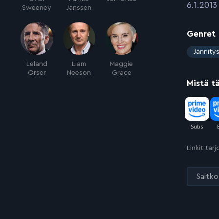
:
6.1.2013
Sweeney
Janssen
Genret
:
Jännity
Leland
Liam
Maggie
Orser
Neeson
Grace
Mistä t
Linkit tar
Saitko 