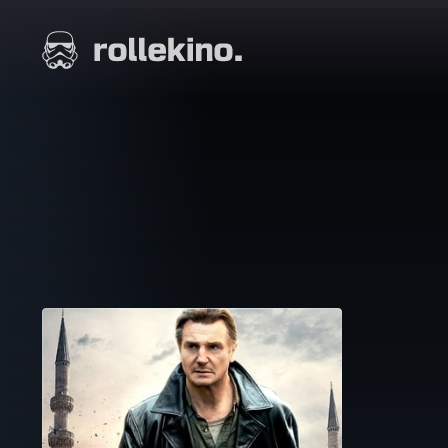
Siirry
suoraan
Elokuvat ja elokuva-arviot | Rollekino.fi
sisältöön
Fiilistelyä
lopputekstien
jälkeen.