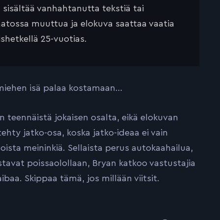
ä sisältää vanhahtanutta tekstiä tai
saatossa muuttua ja elokuva saattaa vaatia
ishetkellä 25-vuotias.
 miehen isä palaa kostamaan…
 teennäistä jokaisen osalta, eikä elokuvan
hty jatko-osa, koska jatko-ideaa ei vain
voista meininkiä. Sellaista perus autokaahailua,
avat poissaolollaan, Bryan katkoo vastustajia
ibaa. Skippaa tämä, jos millään viitsit.