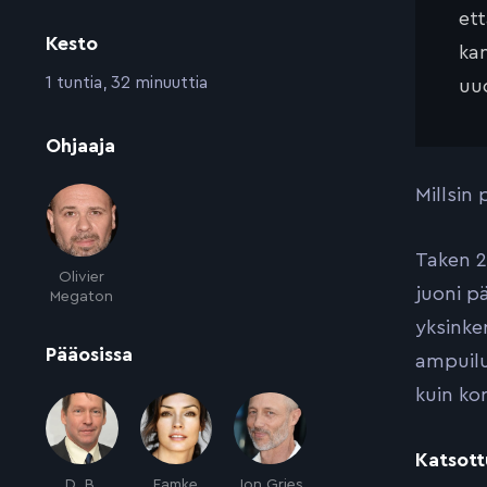
et
Kesto
kan
:
1 tuntia, 32 minuuttia
uud
:
Ohjaaja
Millsin
Taken 2
Olivier
juoni p
Megaton
yksinker
:
Pääosissa
ampuilu
kuin kor
Katsott
D. B.
Famke
Jon Gries