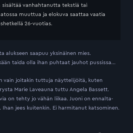
ä sisältää vanhahtanutta tekstiä tai
saatossa muuttua ja elokuva saattaa vaatia
ishetkellä 26-vuotias.
ta alukseen saapuu yksinäinen mies.
ään taida olla ihan puhtaat jauhot pussissa…
ain joitakin tuttuja näyttelijöitä, kuten
orysta Marie Laveauna tuttu Angela Bassett.
ia on tehty jo vähän liikaa. Juoni on ennalta-
ä. Ihan jees kuitenkin. Ei harmitanut katsominen.