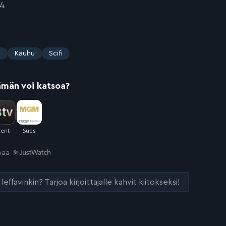
14
s
Kauhu
Scifi
ämän voi katsoa?
joaa
leffavinkin? Tarjoa kirjoittajalle kahvit kiitokseksi!