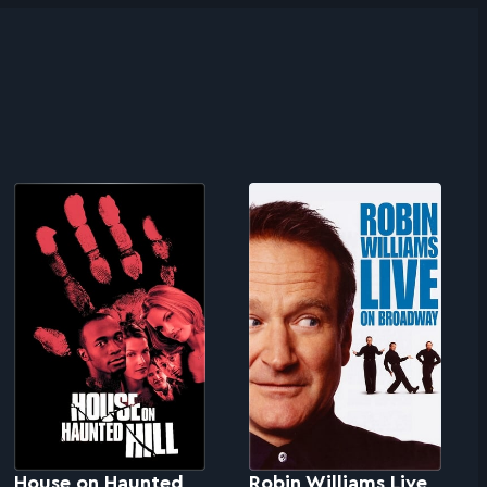
House on Haunted
Robin Williams Live