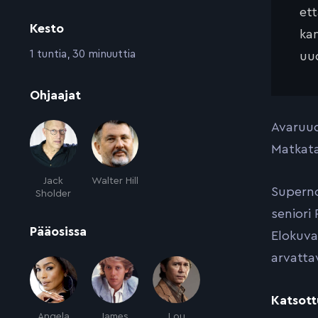
et
Kesto
kan
:
1 tuntia, 30 minuuttia
uud
:
Ohjaajat
Avaruud
Matkata
Jack
Walter Hill
Superno
Sholder
seniori
:
Pääosissa
Elokuva
arvatta
Katsott
Angela
James
Lou