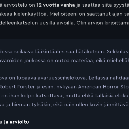
tä arvostelu on
12 vuotta vanha
ja saattaa siitä syyst
keaa kielenkäyttöä. Mielipiteeni on saattanut ajan 
elleenkatselun uusilla aivoilla. Olin arvion kirjoittam
essa seilaava lääkintäalus saa hätäkutsun. Sukkulas
varoiden joukossa on outoa materiaa, eikä miehelläk
va on lupaava avaruusscifielokuva. Leffassa nähdään v
 Robert Forster ja esim. nykyään American Horror St
 on ihan kelpo katsottava, mutta ehkä tällaisia elokuv
va ja hieman tylsäkin, eikä näin ollen kovin jännittäv
u ja arvioitu