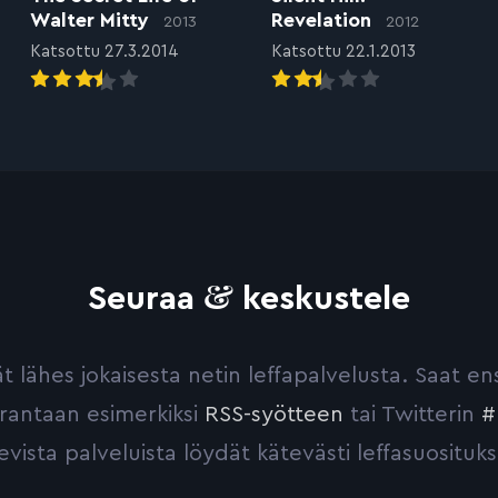
Walter Mitty
Revelation
2013
2012
Katsottu 27.3.2014
Katsottu 22.1.2013
&
Seuraa
keskustele
yvät lähes jokaisesta netin leffapalvelusta. Saat 
urantaan esimerkiksi
RSS-syötteen
tai Twitterin
#
evista palveluista löydät kätevästi leffasuosituks