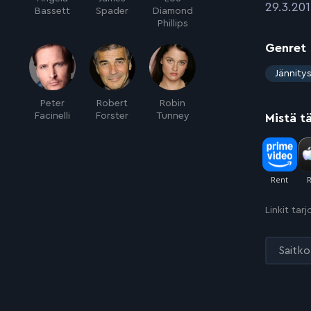
:
29.3.20
Bassett
Spader
Diamond
Phillips
Genret
:
Jännity
Peter
Robert
Robin
Facinelli
Forster
Tunney
Mistä t
Linkit tar
Saitko 