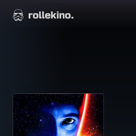
Siirry
suoraan
Elokuvat ja elokuva-arviot | Rollekino.fi
sisältöön
Fiilistelyä
lopputekstien
jälkeen.