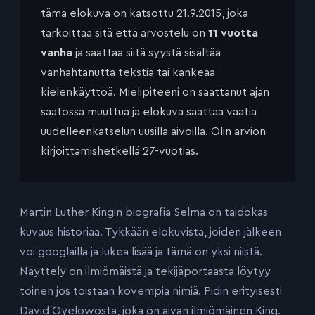
tämä elokuva on katsottu 21.9.2015, joka
tarkoittaa sitä että arvostelu on
11 vuotta
vanha
ja saattaa siitä syystä sisältää
vanhahtanutta tekstiä tai kankeaa
kielenkäyttöä. Mielipiteeni on saattanut ajan
saatossa muuttua ja elokuva saattaa vaatia
uudelleenkatselun uusilla aivoilla. Olin arvion
kirjoittamishetkellä 27-vuotias.
Martin Luther Kingin biografia Selma on taidokas
kuvaus historiaa. Tykkään elokuvista, joiden jälkeen
voi googlailla ja lukea lisää ja tämä on yksi niistä.
Näyttely on ilmiömäistä ja tekijäportaasta löytyy
toinen jos toistaan kovempia nimiä. Pidin erityisesti
David Oyelowosta, joka on aivan ilmiömäinen King.