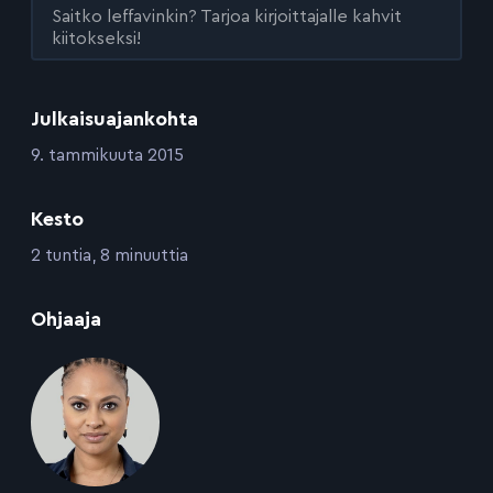
Saitko leffavinkin? Tarjoa kirjoittajalle kahvit
kiitokseksi!
Julkaisuajankohta
:
9. tammikuuta 2015
Kesto
:
2 tuntia, 8 minuuttia
:
Ohjaaja