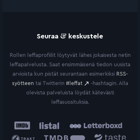
&
Seuraa
keskustele
Rollen leffaprofiilit löytyvät lähes jokaisesta netin
leffapalvelusta. Saat ensimmäisenä tiedon uusista
arvioista kun pistät seurantaan esimerkiksi
RSS-
syötteen
tai Twitterin
#leffat
-hashtagin. Alla
olevista palveluista löydät kätevästi
leffasuosituksia.
IMDb
Listal
Letterboxd