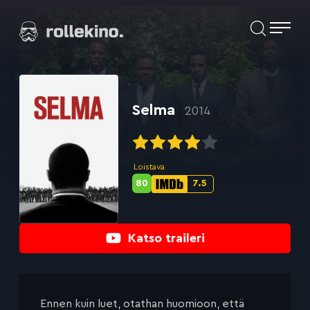
Siirry
Elokuvat ja elokuva-arviot | Rollekino.fi
suoraan
sisältöön
Fiilistelyä
lopputekstien
jälkeen.
Selma
2014
Loistava
80
7.5
Metascore-
IMDb-
pisteet:
pisteet:
Katso traileri
Ennen kuin luet, otathan huomioon, että