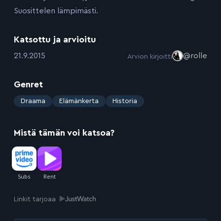
Suosittelen lämpimästi.
Katsottu ja arvioitu
:
21.9.2015
@rolle
Arvion kirjoitti
Genret
:
Draama
Elämänkerta
Historia
Mistä tämän voi katsoa?
Linkit tarjoaa