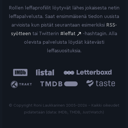
Rollen leffaprofiilit löytyvät lähes jokaisesta netin
leffapalvelusta. Saat ensimmäisenä tiedon uusista
arvioista kun pistät seurantaan esimerkiksi
RSS-
syötteen
tai Twitterin
#leffat
-hashtagin. Alla
olevista palveluista löydät kätevästi
leffasuosituksia.
IMDb
Listal
Letterboxd
Trakt
The
Taste.io
Movie
Database
© Copyright Roni Laukkarinen 2005-2026 - Kaikki oikeudet
pidätetään (data: IMDb, TMDB, JustWatch)