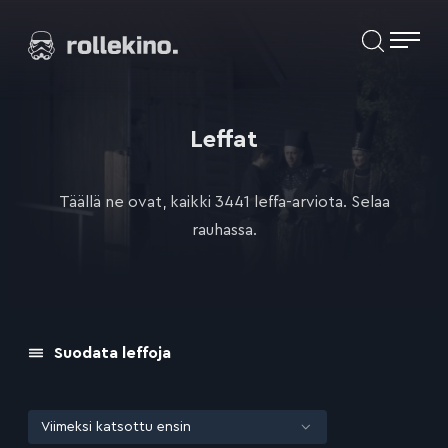
Siirry
Elokuvat ja elokuva-arviot | Rollekino.fi
suoraan
sisältöön
Fiilistelyä
lopputekstien
jälkeen.
Leffat
Täällä ne ovat, kaikki 3441 leffa-arviota. Selaa
rauhassa.
Suodata leffoja