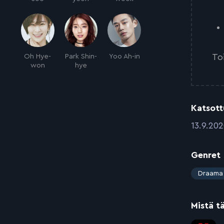
To
Oh Hye-
Park Shin-
Yoo Ah-in
won
hye
Katsott
:
13.9.20
Genret
:
Draama
Mistä t