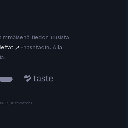
ensimmäisenä tiedon uusista
leffat
-hashtagin. Alla
ia.
Taste.io
 TMDB, JustWatch)