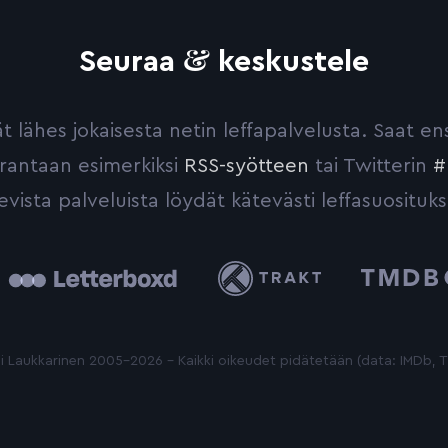
&
Seuraa
keskustele
yvät lähes jokaisesta netin leffapalvelusta. Saat 
urantaan esimerkiksi
RSS-syötteen
tai Twitterin
#
evista palveluista löydät kätevästi leffasuosituks
tterboxd
Trakt
The
Movie
Database
 Laukkarinen 2005-2026 - Kaikki oikeudet pidätetään (data: IMDb,