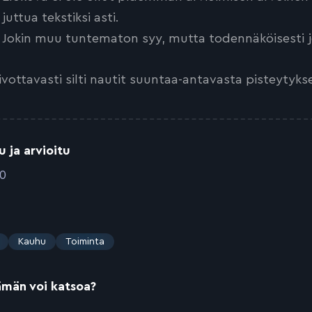
juttua tekstiksi asti.
Jokin muu tuntematon syy, mutta todennäköisesti jo
ivottavasti silti nautit suuntaa-antavasta pisteytyks
u ja arvioitu
20
Kauhu
Toiminta
ämän voi katsoa?