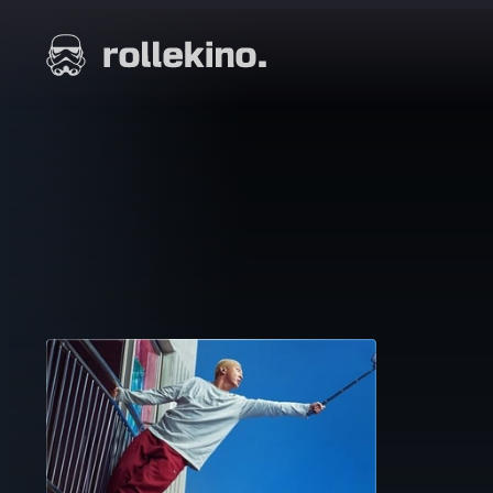
Siirry
suoraan
Elokuvat ja elokuva-arviot | Rollekino.fi
sisältöön
Fiilistelyä
lopputekstien
jälkeen.