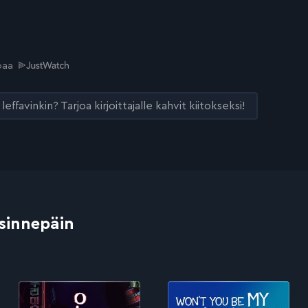
joaa
leffavinkin? Tarjoa kirjoittajalle kahvit kiitokseksi!
 sinnepäin