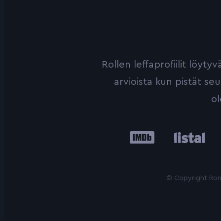
Rollen leffaprofiilit löyt
arvioista kun pistät se
ol
IMDb
Listal
Le
© Copyright Roni