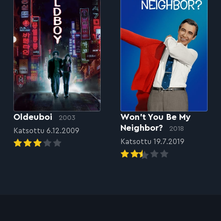
Oldeuboi
Won’t You Be My
2003
Neighbor?
2018
Katsottu 6.12.2009
Katsottu 19.7.2019