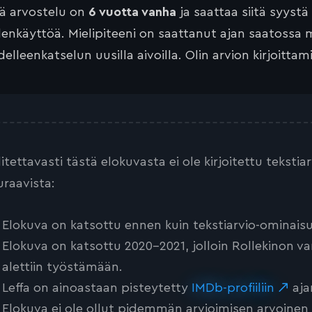
tä arvostelu on
6 vuotta vanha
ja saattaa siitä syystä
lenkäyttöä. Mielipiteeni on saattanut ajan saatossa 
elleenkatselun uusilla aivoilla. Olin arvion kirjoittam
litettavasti tästä elokuvasta ei ole kirjoitettu teksti
uraavista:
Elokuva on katsottu ennen kuin tekstiarvio-ominaisu
Elokuva on katsottu 2020-2021, jolloin Rollekinon va
alettiin työstämään.
Leffa on ainoastaan pisteytetty
IMDb-profiiliin
aja
Elokuva ei ole ollut pidemmän arvioimisen arvoinen tai