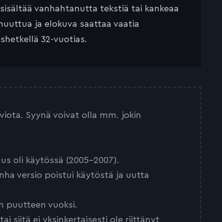
 sisältää vanhahtanutta tekstiä tai kankeaa
muuttua ja elokuva saattaa vaatia
ishetkellä 32-vuotias.
arviota. Syynä voivat olla mm. jokin
us oli käytössä (2005-2007).
nha versio poistui käytöstä ja uutta
n puutteen vuoksi.
 siitä ei yksinkertaisesti ole riittänyt