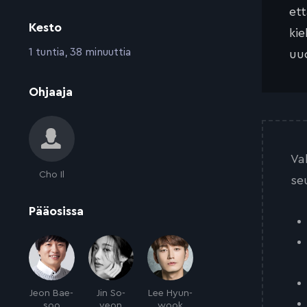
et
Kesto
kie
:
1 tuntia, 38 minuuttia
uud
:
Ohjaaja
Va
Cho Il
se
:
Pääosissa
Jeon Bae-
Jin So-
Lee Hyun-
soo
yeon
wook