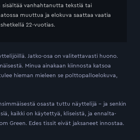
ä sisältää vanhahtanutta tekstiä tai
saatossa muuttua ja elokuva saattaa vaatia
ishetkellä 22-vuotias.
telijöillä. Jatko-osa on valitettavasti huono.
äisestä. Minua ainakaan kiinnosta katsoa
tulee hieman mieleen se polttopalloelokuva,
nsimmäisestä osasta tuttu näyttelijä – ja senkin
ä, kaikki on käytettyä, kliseistä, ja ennalta-
om Green. Edes tissit eivät jaksaneet innostaa.