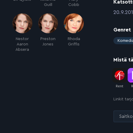
Katsott
Guill
Cobb
:
20.9.20
Genret
Nestor
Preston
Rhoda
:
Komedi
Aaron
Jones
Griffis
Absera
Mistä t
Linkit tar
Saitko 