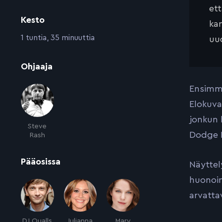
et
Kesto
kan
:
1 tuntia, 35 minuuttia
uud
:
Ohjaaja
Ensimmä
Elokuva
jonkun 
Steve
Dodge B
Rash
:
Pääosissa
Näyttel
huonoimp
arvatta
DJ Qualls
Julianna
Mary