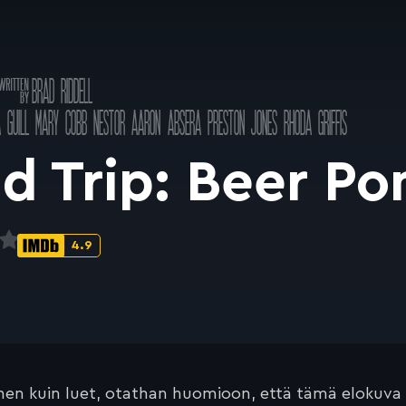
Käsikirjoitus
BRAD RIDDELL
a
 GUILL
MARY COBB
NESTOR AARON ABSERA
PRESTON JONES
RHODA GRIFFIS
d Trip: Beer P
4.9
IMDb-
pisteet:
en kuin luet, otathan huomioon, että tämä elokuva on