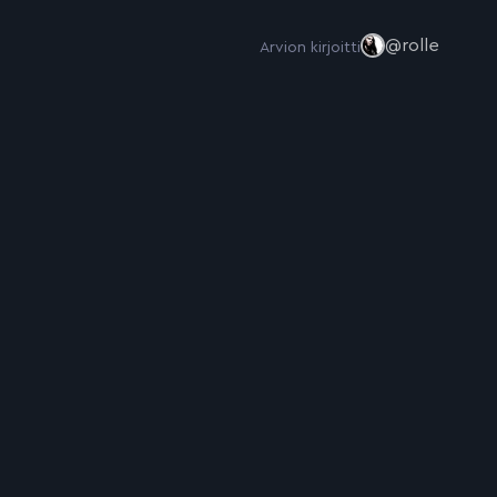
@rolle
Arvion kirjoitti