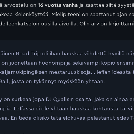
tä arvostelu on
16 vuotta vanha
ja saattaa siitä syyst
keaa kielenkäyttöä. Mielipiteeni on saattanut ajan 
elleenkatselun uusilla aivoilla. Olin arvion kirjoittam
inen Road Trip oli ihan hauskaa viihdettä hyvillä näyt
 on juoneltaan huonompi ja sekavampi kopio ensimm
kaljamukipingiksen mestaruuskisoja… leffan ideasta 
all, josta en tykännyt myöskään yhtään.
y on surkeaa jopa DJ Quallsin osalta, joka on ainoa e
ia. Leffassa ei ole yhtään hauskaa kohtausta tai vitsi
vaa. En tiedä olisiko tätä elokuvaa pelastanut edes T