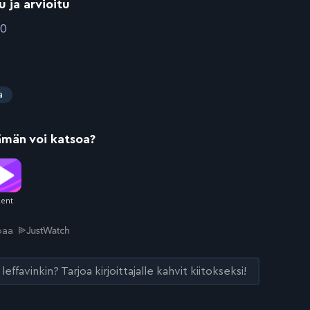
u ja arvioitu
10
a
ämän voi katsoa?
joaa
leffavinkin? Tarjoa kirjoittajalle kahvit kiitokseksi!