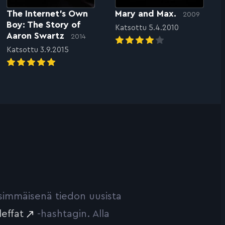
The Internet’s Own
Mary and Max.
2009
Boy: The Story of
Katsottu 5.4.2010
Aaron Swartz
2014
Katsottu 3.9.2015
ensimmäisenä tiedon uusista
leffat
-hashtagin. Alla