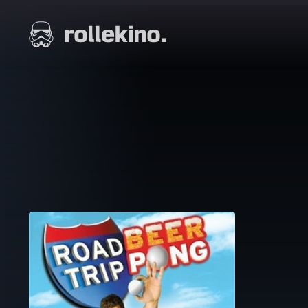
Siirry
suoraan
Elokuvat ja elokuva-arviot | Rollekino.fi
sisältöön
Fiilistelyä
lopputekstien
jälkeen.