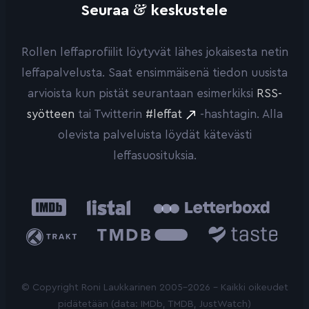
&
Seuraa
keskustele
Rollen leffaprofiilit löytyvät lähes jokaisesta netin
leffapalvelusta. Saat ensimmäisenä tiedon uusista
arvioista kun pistät seurantaan esimerkiksi
RSS-
syötteen
tai Twitterin
#leffat
-hashtagin. Alla
olevista palveluista löydät kätevästi
leffasuosituksia.
IMDb
Listal
Letterboxd
Trakt
The
Taste.io
Movie
Database
© Copyright Roni Laukkarinen 2005-2026 - Kaikki oikeudet
pidätetään (data: IMDb, TMDB, JustWatch)