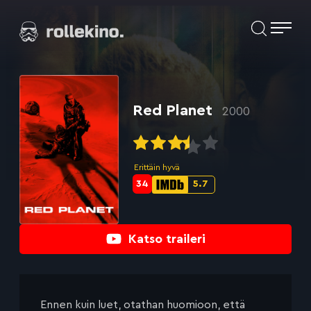
Siirry
Elokuvat ja elokuva-arviot | Rollekino.fi
suoraan
sisältöön
Fiilistelyä
lopputekstien
jälkeen.
Red Planet
2000
Erittäin hyvä
34
5.7
Metascore-
IMDb-
pisteet:
pisteet:
Katso traileri
Ennen kuin luet, otathan huomioon, että