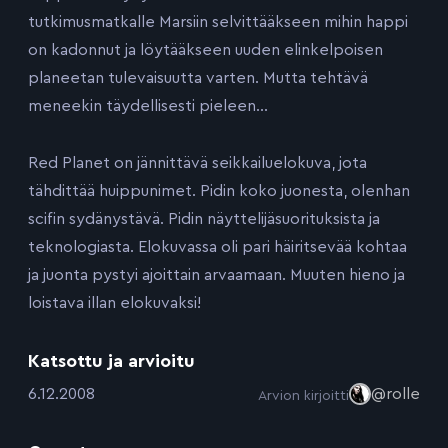
tutkimusmatkalle Marsiin selvittääkseen mihin happi
on kadonnut ja löytääkseen uuden elinkelpoisen
planeetan tulevaisuutta varten. Mutta tehtävä
meneekin täydellisesti pieleen…
Red Planet on jännittävä seikkailuelokuva, jota
tähdittää huippunimet. Pidin koko juonesta, olenhan
scifin sydänystävä. Pidin näyttelijäsuorituksista ja
teknologiasta. Elokuvassa oli pari häiritsevää kohtaa
ja juonta pystyi ajoittain arvaamaan. Muuten hieno ja
loistava illan elokuvaksi!
Katsottu ja arvioitu
:
6.12.2008
@rolle
Arvion kirjoitti