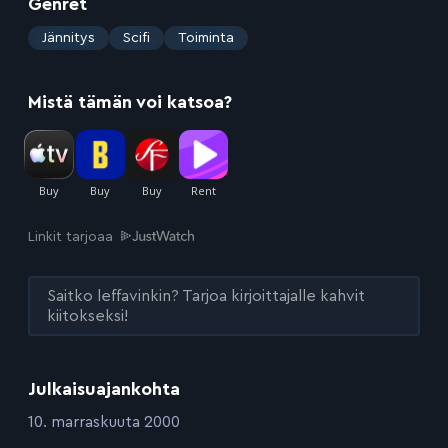
Genret
:
Jännitys
Scifi
Toiminta
Mistä tämän voi katsoa?
Linkit tarjoaa
Saitko leffavinkin? Tarjoa kirjoittajalle kahvit
kiitokseksi!
Julkaisuajankohta
:
10. marraskuuta 2000