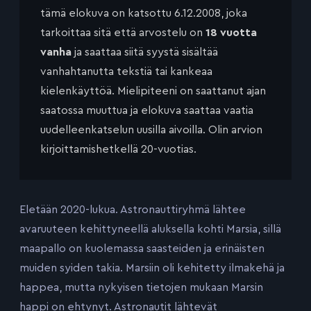
tämä elokuva on katsottu 6.12.2008, joka
tarkoittaa sitä että arvostelu on
18 vuotta
vanha
ja saattaa siitä syystä sisältää
vanhahtanutta tekstiä tai kankeaa
kielenkäyttöä. Mielipiteeni on saattanut ajan
saatossa muuttua ja elokuva saattaa vaatia
uudelleenkatselun uusilla aivoilla. Olin arvion
kirjoittamishetkellä 20-vuotias.
Eletään 2020-lukua. Astronauttiryhmä lähtee
avaruuteen kehittyneellä aluksella kohti Marsia, sillä
maapallo on kuolemassa saasteiden ja erinäisten
muiden syiden takia. Marsiin oli kehitetty ilmakehä ja
happea, mutta nykyisen tietojen mukaan Marsin
happi on ehtynyt. Astronautit lähtevät