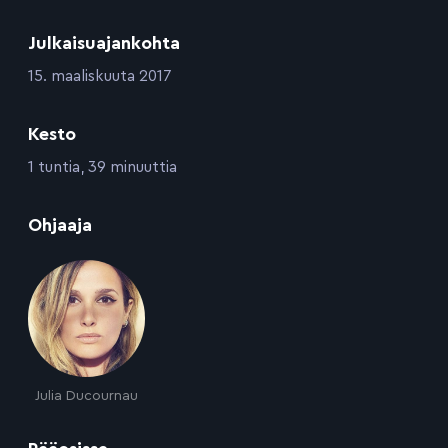
Julkaisuajankohta
:
15. maaliskuuta 2017
Kesto
:
1 tuntia, 39 minuuttia
:
Ohjaaja
Julia Ducournau
: