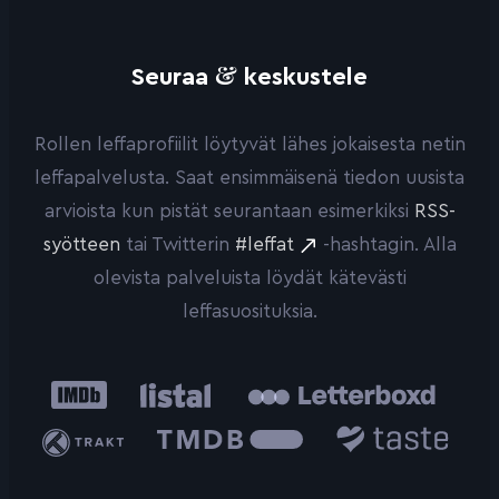
&
Seuraa
keskustele
Rollen leffaprofiilit löytyvät lähes jokaisesta netin
leffapalvelusta. Saat ensimmäisenä tiedon uusista
arvioista kun pistät seurantaan esimerkiksi
RSS-
syötteen
tai Twitterin
#leffat
-hashtagin. Alla
olevista palveluista löydät kätevästi
leffasuosituksia.
IMDb
Listal
Letterboxd
Trakt
The
Taste.io
Movie