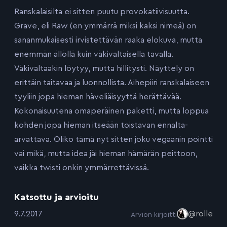
Ranskalaisilta ei sitten puutu provokatiivisuutta.
Grave, eli Raw (en ymmärrä miksi kaksi nimeä) on
sananmukaisesti irvistettävän raaka elokuva, mutta
enemmän ällöllä kuin väkivaltaisella tavalla.
Väkivaltaakin löytyy, mutta hillitysti. Näyttely on
erittäin taitavaa ja luonnollista. Aihepiiri ranskalaiseen
tyyliin jopa hieman häveliäisyyttä herättävää.
Kokonaisuutena omaperäinen paketti, mutta loppua
kohden jopa hieman itseään toistavan ennalta-
arvattava. Oliko tämä nyt sitten joku vegaanin pointti
vai mikä, mutta idea jäi hieman hämärän peittoon,
vaikka twisti onkin ymmärrettävissä.
Katsottu ja arvioitu
:
9.7.2017
@rolle
Arvion kirjoitti