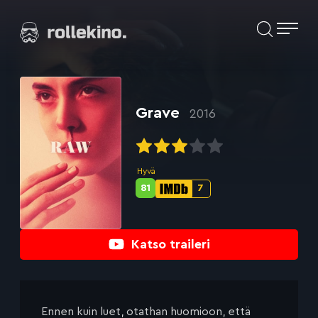
Siirry
Elokuvat ja elokuva-arviot | Rollekino.fi
suoraan
sisältöön
Fiilistelyä
lopputekstien
jälkeen.
Grave
2016
Hyvä
81
7
Metascore-
IMDb-
pisteet:
pisteet:
Katso traileri
Ennen kuin luet, otathan huomioon, että