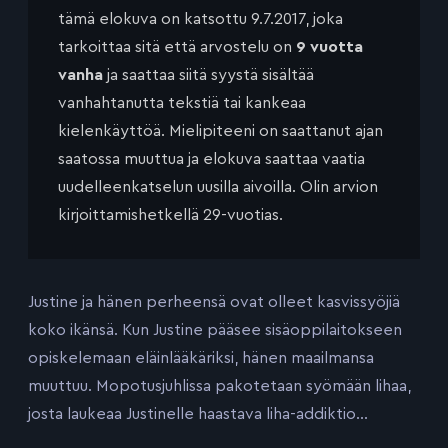
tämä elokuva on katsottu 9.7.2017, joka
tarkoittaa sitä että arvostelu on
9 vuotta
vanha
ja saattaa siitä syystä sisältää
vanhahtanutta tekstiä tai kankeaa
kielenkäyttöä. Mielipiteeni on saattanut ajan
saatossa muuttua ja elokuva saattaa vaatia
uudelleenkatselun uusilla aivoilla. Olin arvion
kirjoittamishetkellä 29-vuotias.
Justine ja hänen perheensä ovat olleet kasvissyöjiä
koko ikänsä. Kun Justine pääsee sisäoppilaitokseen
opiskelemaan eläinlääkäriksi, hänen maailmansa
muuttuu. Mopotusjuhlissa pakotetaan syömään lihaa,
josta laukeaa Justinelle haastava liha-addiktio…