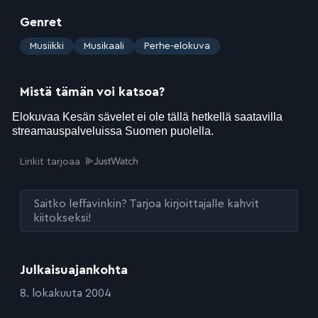
Genret
:
Musiikki
Musikaali
Perhe-elokuva
Mistä tämän voi katsoa?
Linkit tarjoaa
Saitko leffavinkin? Tarjoa kirjoittajalle kahvit
kiitokseksi!
Julkaisuajankohta
:
8. lokakuuta 2004