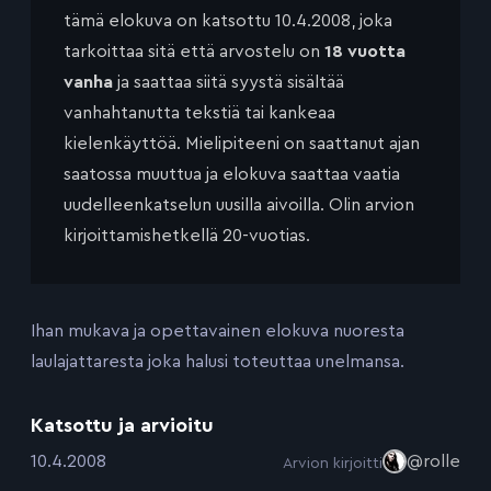
tämä elokuva on katsottu 10.4.2008, joka
tarkoittaa sitä että arvostelu on
18 vuotta
vanha
ja saattaa siitä syystä sisältää
vanhahtanutta tekstiä tai kankeaa
kielenkäyttöä. Mielipiteeni on saattanut ajan
saatossa muuttua ja elokuva saattaa vaatia
uudelleenkatselun uusilla aivoilla. Olin arvion
kirjoittamishetkellä 20-vuotias.
Ihan mukava ja opettavainen elokuva nuoresta
laulajattaresta joka halusi toteuttaa unelmansa.
Katsottu ja arvioitu
:
10.4.2008
@rolle
Arvion kirjoitti