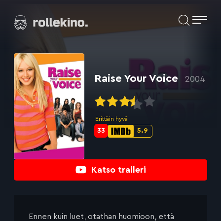
Siirry
Elokuvat ja elokuva-arviot | Rollekino.fi
suoraan
sisältöön
Fiilistelyä
lopputekstien
jälkeen.
Raise Your Voice
2004
Erittäin hyvä
33
5.9
Metascore-
IMDb-
pisteet:
pisteet:
Katso traileri
Ennen kuin luet, otathan huomioon, että