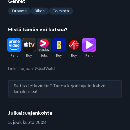
Genret
:
Draama
Rikos
Toiminta
Mistä tämän voi katsoa?
Linkit tarjoaa
Saitko leffavinkin? Tarjoa kirjoittajalle kahvit
kiitokseksi!
Julkaisuajankohta
:
5. joulukuuta 2008