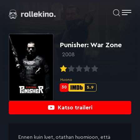
Siirry
Elokuvat ja elokuva-arviot | Rollekino.fi
suoraan
sisältöön
Fiilistelyä
lopputekstien
jälkeen.
Punisher: War Zone
2008
Huono
30
5.9
Metascore-
IMDb-
pisteet:
pisteet:
Katso traileri
Ennen kuin luet, otathan huomioon, että