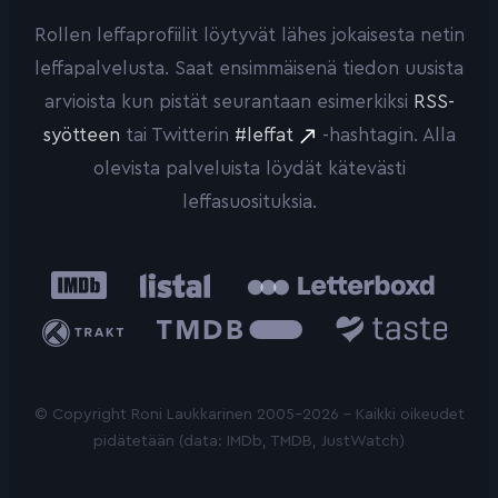
Rollen leffaprofiilit löytyvät lähes jokaisesta netin
leffapalvelusta. Saat ensimmäisenä tiedon uusista
arvioista kun pistät seurantaan esimerkiksi
RSS-
syötteen
tai Twitterin
#leffat
-hashtagin. Alla
olevista palveluista löydät kätevästi
leffasuosituksia.
IMDb
Listal
Letterboxd
Trakt
The
Taste.io
Movie
Database
© Copyright Roni Laukkarinen 2005-2026 - Kaikki oikeudet
pidätetään (data: IMDb, TMDB, JustWatch)