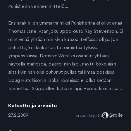
Punisherin verinen mittelö…
Ensinnäkin, en ymmärrä miksi Punisherina ei ollut enää
Thomas Jane, vaan joku uppo-outo Ray Stevenson. Ei
ollut enää yhtään niin kiva katsoa. Leffassa oli paljon
puhetta, keskinkertaista toimintaa tylsissä
ympäristöissä. Dominic West ei osannut yhtään
näytellä mafiosoa, paistoi niin läpi, näytti koko ajan
siltä kuin hän olisi puhunut pullaa tai ilmaa poskissa.
Doug Hutchisonin lisäksi rooleissa ei ollut ketään
tunnettua. Skippaillen katsoin läpi. Huono kuin mikä…
Katsottu ja arvioitu
:
27.2.2009
@rolle
Arvion kirjoitti