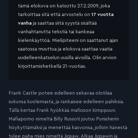
tämä elokuva on katsottu 27.2.2009, joka
tarkoittaa sitä että arvostelu on
17 vuotta
vanha
ja saattaa siitä syystä sisältää
vanhahtanutta tekstiä tai kankeaa
kielenkäyttöä. Mielipiteeni on saattanut ajan
saatossa muuttua ja elokuva saattaa vaatia
uudelleenkatselun uusilla aivoilla. Olin arvion
kirjoittamishetkellä 21-vuotias.
Frank Castle potee edelleen sekavaa olotilaa
sukunsa kuolemasta, ja rankaisee edelleen pahiksia.
Tällä kertaa Frank hyökkää mafioson kimppuun.
Mafiapomo nimeltä Billy Russoti joutuu Punisherin
höykyttämäksi ja menettää kasvonsa, jolloin hänestä
tulee paha mies nimeltä Jigsaw. Alkaa Jigsawin ja