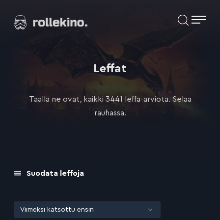
Siirry
Elokuvat ja elokuva-arviot | Rollekino.fi
suoraan
sisältöön
Fiilistelyä
lopputekstien
jälkeen.
Leffat
Täällä ne ovat, kaikki 3441 leffa-arviota. Selaa
rauhassa.
Suodata leffoja