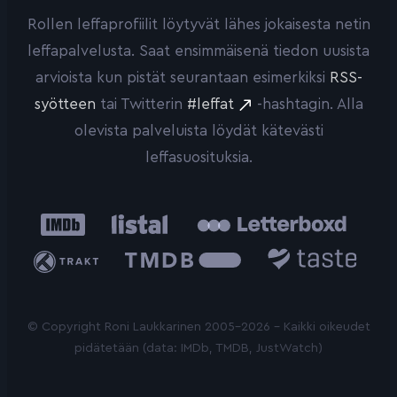
Rollen leffaprofiilit löytyvät lähes jokaisesta netin
leffapalvelusta. Saat ensimmäisenä tiedon uusista
arvioista kun pistät seurantaan esimerkiksi
RSS-
syötteen
tai Twitterin
#leffat
-hashtagin. Alla
olevista palveluista löydät kätevästi
leffasuosituksia.
IMDb
Listal
Letterboxd
Trakt
The
Taste.io
Movie
Database
© Copyright Roni Laukkarinen 2005-2026 - Kaikki oikeudet
pidätetään (data: IMDb, TMDB, JustWatch)