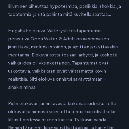
lilluminen aiheuttaa hypotermiaa, paniikkia, shokkia, ja
tapaturmia, ja sitä pahinta mitä kuvitella saattaa…
MegaFail-elokuva. Väitetysti tositapahtumiin
perustuva Open Water 2: Adrift on äärimmäisen
jännittävä, mielenkiintoinen, ja ajoittain järkyttäväkin
meritarina. Elokuva totta tosiaan järkytti, ja kosketti,
vaikka idea oli yksinkertainen. Tapahtumat ovat
uskottavia, vaikkakaan eivät välttämättä kovin
realistisia. Silti elokuva onnistui säväyttämään –
ainakin minua.
Pidin elokuvan jännittävästä kokonaisuudesta. Leffa
oli kuvattu hienosti siten että tuntui kuin olisi itsekin
lillunut vedessä muiden kanssa. Tykkäsin nähdä
Richard Speight Junioria pitkästä aikaa, ja hän olikin