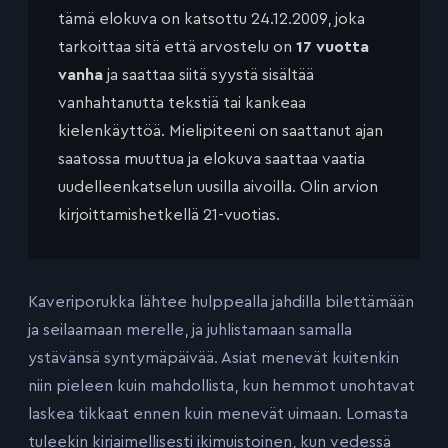
tämä elokuva on katsottu 24.12.2009, joka
tarkoittaa sitä että arvostelu on
17 vuotta
vanha
ja saattaa siitä syystä sisältää
vanhahtanutta tekstiä tai kankeaa
kielenkäyttöä. Mielipiteeni on saattanut ajan
saatossa muuttua ja elokuva saattaa vaatia
uudelleenkatselun uusilla aivoilla. Olin arvion
kirjoittamishetkellä 21-vuotias.
Kaveriporukka lähtee hulppealla jahdilla bilettämään
ja seilaamaan merelle, ja juhlistamaan samalla
ystävänsä syntymäpäivää. Asiat menevät kuitenkin
niin pieleen kuin mahdollista, kun hemmot unohtavat
laskea tikkaat ennen kuin menevät uimaan. Lomasta
tuleekin kirjaimellisesti ikimuistoinen, kun vedessä