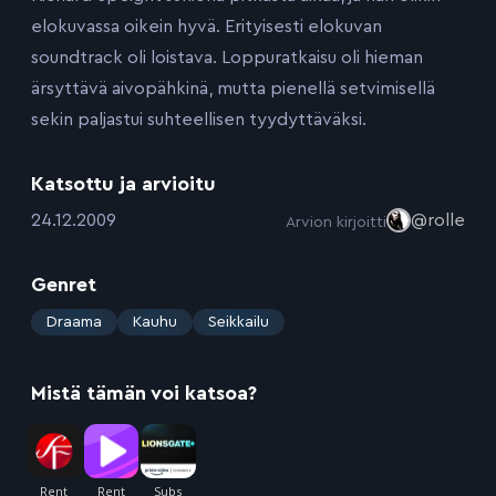
elokuvassa oikein hyvä. Erityisesti elokuvan
soundtrack oli loistava. Loppuratkaisu oli hieman
ärsyttävä aivopähkinä, mutta pienellä setvimisellä
sekin paljastui suhteellisen tyydyttäväksi.
Katsottu ja arvioitu
:
24.12.2009
@rolle
Arvion kirjoitti
Genret
:
Draama
Kauhu
Seikkailu
Mistä tämän voi katsoa?