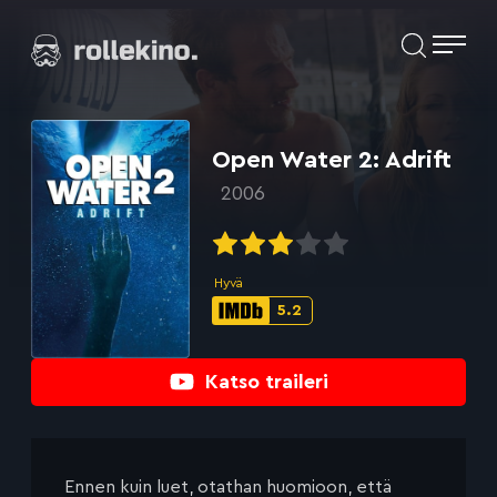
Siirry
Elokuvat ja elokuva-arviot | Rollekino.fi
suoraan
sisältöön
Fiilistelyä
lopputekstien
jälkeen.
Open Water 2: Adrift
2006
Hyvä
5.2
IMDb-
pisteet:
Katso traileri
Ennen kuin luet, otathan huomioon, että