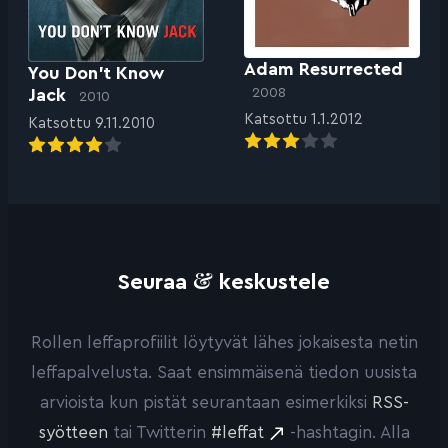
Adam Resurrected
You Don’t Know
Jack
2008
2010
Katsottu 1.1.2012
Katsottu 9.11.2010
&
Seuraa
keskustele
Rollen leffaprofiilit löytyvät lähes jokaisesta netin
leffapalvelusta. Saat ensimmäisenä tiedon uusista
arvioista kun pistät seurantaan esimerkiksi
RSS-
syötteen
tai Twitterin
#leffat
-hashtagin. Alla