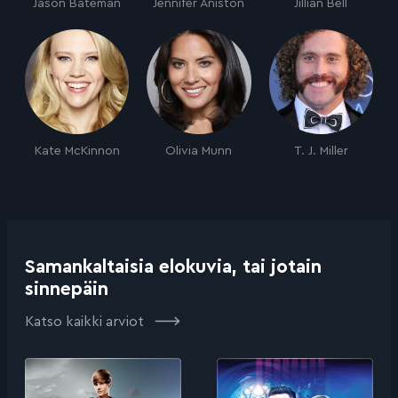
Jason Bateman
Jennifer Aniston
Jillian Bell
Kate McKinnon
Olivia Munn
T. J. Miller
Samankaltaisia elokuvia, tai jotain
sinnepäin
Katso kaikki arviot