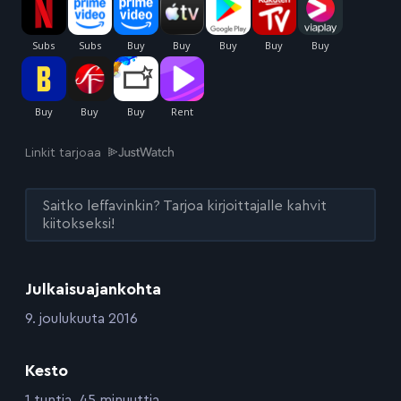
Linkit tarjoaa
Saitko leffavinkin? Tarjoa kirjoittajalle kahvit
kiitokseksi!
Julkaisuajankohta
:
9. joulukuuta 2016
Kesto
:
1 tuntia, 45 minuuttia