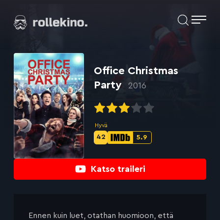
Siirry
Elokuvat ja elokuva-arviot | Rollekino.fi
suoraan
sisältöön
Fiilistelyä
lopputekstien
jälkeen.
Office Christmas
Party
2016
Hyvä
42
5.9
Metascore-
IMDb-
pisteet:
pisteet:
Katso traileri
Ennen kuin luet, otathan huomioon, että