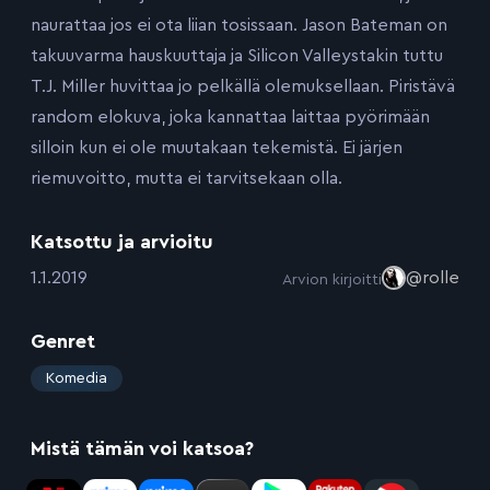
naurattaa jos ei ota liian tosissaan. Jason Bateman on
takuuvarma hauskuuttaja ja Silicon Valleystakin tuttu
T.J. Miller huvittaa jo pelkällä olemuksellaan. Piristävä
random elokuva, joka kannattaa laittaa pyörimään
silloin kun ei ole muutakaan tekemistä. Ei järjen
riemuvoitto, mutta ei tarvitsekaan olla.
Katsottu ja arvioitu
:
1.1.2019
@rolle
Arvion kirjoitti
Genret
:
Komedia
Mistä tämän voi katsoa?