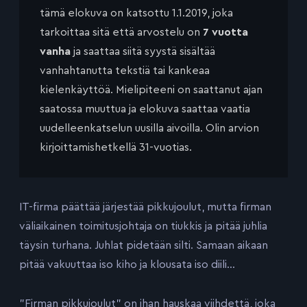
tämä elokuva on katsottu 1.1.2019, joka
tarkoittaa sitä että arvostelu on
7 vuotta
vanha
ja saattaa siitä syystä sisältää
vanhahtanutta tekstiä tai kankeaa
kielenkäyttöä. Mielipiteeni on saattanut ajan
saatossa muuttua ja elokuva saattaa vaatia
uudelleenkatselun uusilla aivoilla. Olin arvion
kirjoittamishetkellä 31-vuotias.
IT-firma päättää järjestää pikkujoulut, mutta firman
väliaikainen toimitusjohtaja on tiukkis ja pitää juhlia
täysin turhana. Juhlat pidetään silti. Samaan aikaan
pitää vakuuttaa iso kiho ja klousata iso diili…
”Firman pikkujoulut” on ihan hauskaa viihdettä, joka