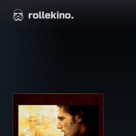
Siirry
suoraan
Elokuvat ja elokuva-arviot | Rollekino.fi
sisältöön
Fiilistelyä
lopputekstien
jälkeen.