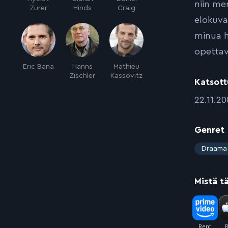
niin me
Zurer
Hinds
Craig
elokuva
minua h
opettav
Eric Bana
Hanns
Mathieu
Zischler
Kassovitz
Katsott
:
22.11.2
Genret
:
Draama
Mistä t