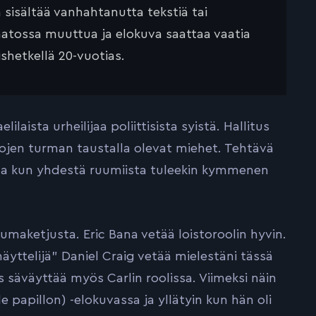
ä sisältää vanhahtanutta tekstiä tai
saatossa muuttua ja elokuva saattaa vaatia
ishetkellä 20-vuotias.
laista urheilijaa poliittisista syistä. Hallitus
ojen turman taustalla olevat miehet. Tehtävä
ioita kun yhdestä ruumiista tuleekin kymmenen
maketjusta. Eric Bana vetää loistoroolin hyvin.
telijä” Daniel Craig vetää mielestäni tässä
 säväyttää myös Carlin roolissa. Viimeksi näin
papillon) -elokuvassa ja yllätyin kun hän oli