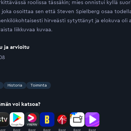
rkittävässä roolissa tässäkin; mies onnistui kyllä suo
 joka osoittaa sen että Steven Spielberg osaa todella
enkilökohtaisesti hirveästi sytyttänyt ja elokuva oli 
aista liikkuvaa kuvaa.
u ja arvioitu
008
Historia
Toiminta
ämän voi katsoa?