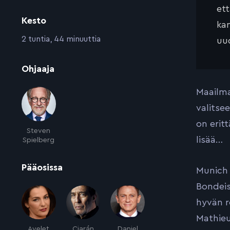
et
Kesto
kan
:
2 tuntia, 44 minuuttia
uud
:
Ohjaaja
Maailma 
valitse
on erit
Steven
lisää…
Spielberg
:
Pääosissa
Munich 
Bondeis
hyvän r
Mathieu
Ayelet
Ciarán
Daniel