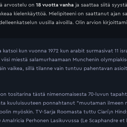
tä arvostelu on
18 vuotta vanha
ja saattaa siitä syyst
keaa kielenkäyttöä. Mielipiteeni on saattanut ajan 
elleenkatselun uusilla aivoilla. Olin arvion kirjoittam
katsoi kun vuonna 1972 kun arabit surmasivat 11 israeli
e viisi miestä salamurhaamaan Munchenin olympiakis
täin vaikea, sillä tilanne vain tuntuu pahentavan as
on tositarina tästä nimenomaisesta 70-luvun tapahtu
ta kuuluisuuteen ponnahtanut ”muutaman ilmeen näyt
oolin myöskin. TV-Sarja Roomasta tuttu Ciarí¡n Hinds
 Amalricia Perhonen Lasikuvussa (Le Scaphandre et le 