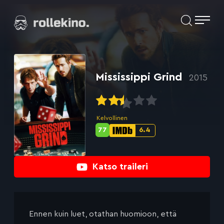
Siirry
Elokuvat ja elokuva-arviot | Rollekino.fi
suoraan
sisältöön
Fiilistelyä
lopputekstien
jälkeen.
Mississippi Grind
2015
Kelvollinen
77
6.4
Metascore-
IMDb-
pisteet:
pisteet:
Katso traileri
Ennen kuin luet, otathan huomioon, että