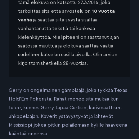
tämä elokuva on katsottu 27.3.2016, joka
tarkoittaa sitä että arvostelu on
10 vuotta
vanha
ja saattaa siitä syystä sisältää
vanhahtanutta tekstiä tai kankeaa
kielenkäyttöä. Mielipiteeni on saattanut ajan
saatossa muuttua ja elokuva saattaa vaatia
uudelleenkatselun uusilla aivoilla. Olin arvion
kirjoittamishetkellä 28-vuotias.
Gerry on ongelmainen gämblääjä, joka tykkää Texas
Hold’Em Pokerista. Rahat menee sitä mukaa kun
tulee, kunnes Gerry tapaa Curtisin, karismaattisen
uhkapelaajan. Kaverit ystävystyvät ja lähtevät
Mississippi-jokea pitkin pelailemaan kylille haaveena
kääntää onnensa…