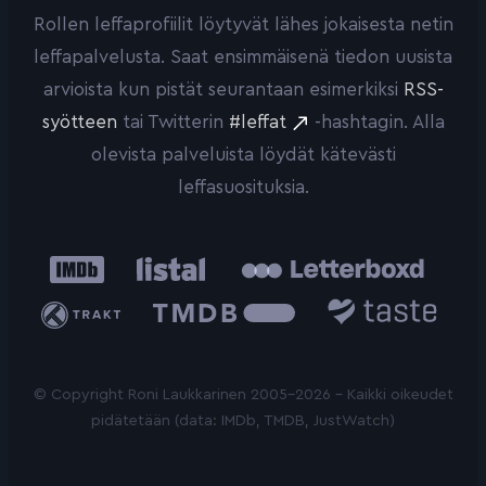
Rollen leffaprofiilit löytyvät lähes jokaisesta netin
leffapalvelusta. Saat ensimmäisenä tiedon uusista
arvioista kun pistät seurantaan esimerkiksi
RSS-
syötteen
tai Twitterin
#leffat
-hashtagin. Alla
olevista palveluista löydät kätevästi
leffasuosituksia.
IMDb
Listal
Letterboxd
Trakt
The
Taste.io
Movie
Database
© Copyright Roni Laukkarinen 2005-2026 - Kaikki oikeudet
pidätetään (data: IMDb, TMDB, JustWatch)