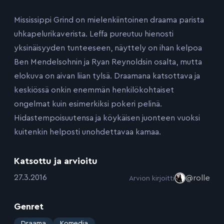
Mississippi Grind on mielenkiintoinen draama parista
uhkapelurikaverista. Leffa pureutuu hienosti
yksinäisyyden tunteeseen, näyttely on ihan kelpoa
Ben Mendelsohnin ja Ryan Reynoldsin osalta, mutta
elokuva on aivan liian tylsä. Draamana katsottava ja
keskiössä onkin enemmän henkilökohtaiset
ongelmat kuin esimerkiksi pokeri pelinä.
Hidastempoisuutensa ja köykäisen juonteen vuoksi
kuitenkin helposti unohdettavaa kamaa.
Katsottu ja arvioitu
:
27.3.2016
@rolle
Arvion kirjoitti
Genret
:
Draama
Komedia