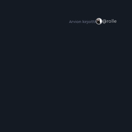
@rolle
Arvion kirjoitti