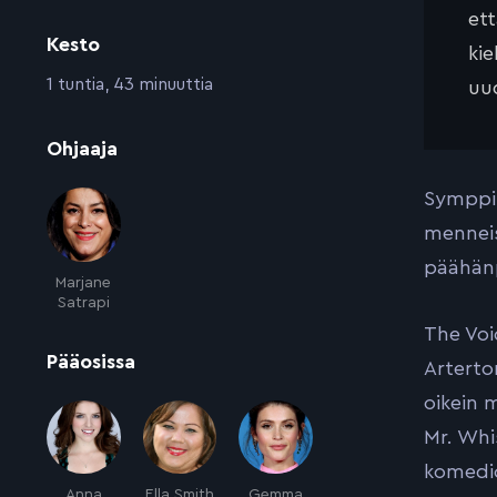
et
Kesto
kie
:
1 tuntia, 43 minuuttia
uud
:
Ohjaaja
Symppis
menneis
päähänp
Marjane
Satrapi
The Voi
:
Pääosissa
Arterto
oikein 
Mr. Whi
komedio
Anna
Ella Smith
Gemma