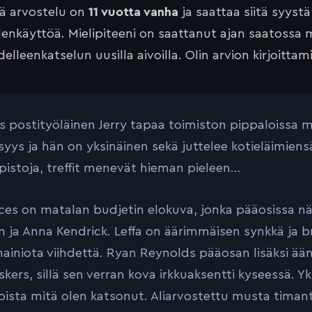
tä arvostelu on
11 vuotta vanha
ja saattaa siitä syyst
lenkäyttöä. Mielipiteeni on saattanut ajan saatossa 
elleenkatselun uusilla aivoilla. Olin arvion kirjoittam
 postityöläinen Jerry tapaa toimiston pippaloissa mu
yys ja hän on yksinäinen sekä juttelee kotieläimiensä
istoja, treffit menevät hieman pieleen…
ces on matalan budjetin elokuva, jonka pääosissa 
n ja Anna Kendrick. Leffa on äärimmäisen synkkä ja 
mainiota viihdettä. Ryan Reynolds pääosan lisäksi ääni
skers, sillä sen verran kova irkkuaksentti kyseessä. Y
ista mitä olen katsonut. Aliarvostettu musta timant