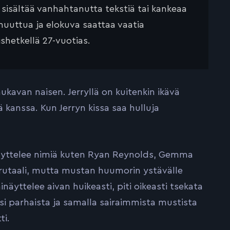
ä sisältää vanhahtanutta tekstiä tai kankeaa
muuttua ja elokuva saattaa vaatia
ishetkellä 27-vuotias.
kavan naisen. Jerryllä on kuitenkin ikävä
 kanssa. Kun Jerryn kissa saa hulluja
näyttelee nimiä kuten Ryan Reynolds, Gemma
brutaali, mutta mustan huumorin ystävälle
näyttelee aivan huikeasti, piti oikeasti tsekata
ksi parhaista ja samalla sairaimmista mustista
ti.