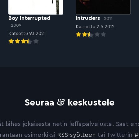
Boy Interrupted
Intruders
2011
2009
Katsottu 2.5.2012
Katsottu 9.1.2021
&
Seuraa
keskustele
yvät lähes jokaisesta netin leffapalvelusta. Saat 
urantaan esimerkiksi
RSS-syötteen
tai Twitterin
#