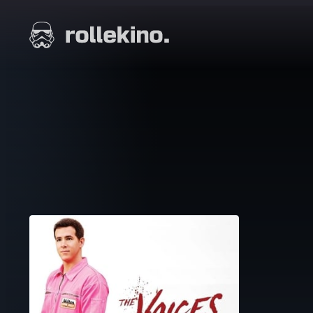
Siirry
suoraan
Elokuvat ja elokuva-arviot | Rollekino.fi
sisältöön
Fiilistelyä
lopputekstien
jälkeen.