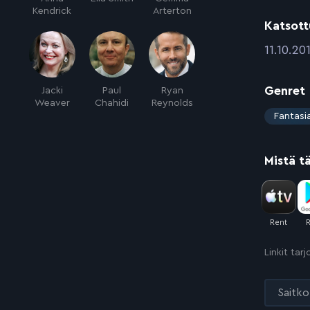
Kendrick
Arterton
Katsott
:
11.10.20
Genret
Jacki
Paul
Ryan
Weaver
Chahidi
Reynolds
:
Fantasi
Mistä t
Linkit tar
Saitko 