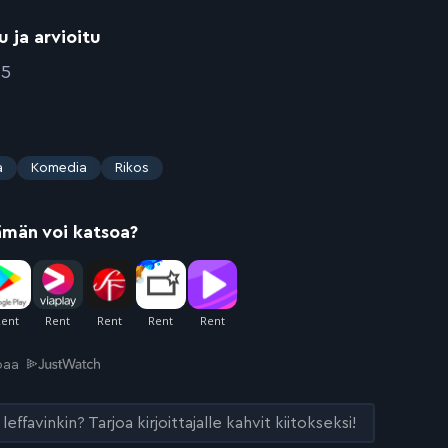
u ja arvioitu
15
a
Komedia
Rikos
ämän voi katsoa?
joaa
leffavinkin? Tarjoa kirjoittajalle kahvit kiitokseksi!