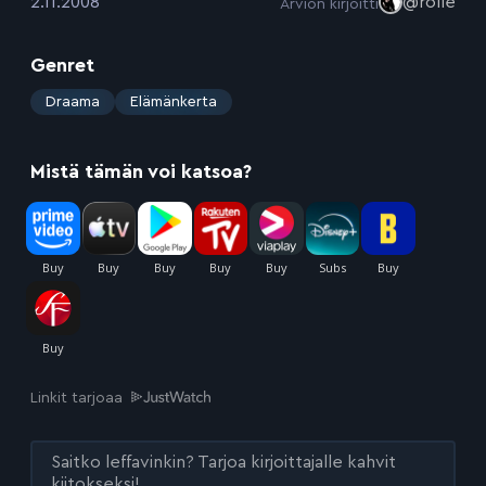
:
2.11.2008
@rolle
Arvion kirjoitti
Genret
:
Draama
Elämänkerta
Mistä tämän voi katsoa?
Linkit tarjoaa
Saitko leffavinkin? Tarjoa kirjoittajalle kahvit
kiitokseksi!