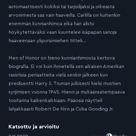
automaattisesti kokiksi tai tarjoilijaksi ja oikeasta
arvonimestä saa vain haaveilla. Carlilla on kuitenkin
enemmän kunnianhimoa eikä hän alistu
höykytettäväksi vaan kuuntelee isäpapan sanoja
haaveenaan ylipursimiehen titteli…
Men of Honor on hieno kunnianhimosta kertova
biografia. Ei voi kuin ihmetellä sen aikaisen Amerikan
rasistisia periaatteita vielä senkin jälkeen kun
predisentti Harry S. Truman julkisesti kielsi mustien
syrjimisen vuonna 1945. Hieno ja mukaansatempaava
tositarina kaikenkaikkiaan. Pääosia näytteli
lahjakkaasti Robert De Niro ja Cuba Gooding Jr.
Katsottu ja arvioitu