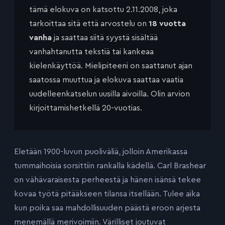
tämä elokuva on katsottu 2.11.2008, joka
tarkoittaa sitä että arvostelu on
18 vuotta
vanha
ja saattaa siitä syystä sisältää
vanhahtanutta tekstiä tai kankeaa
kielenkäyttöä. Mielipiteeni on saattanut ajan
saatossa muuttua ja elokuva saattaa vaatia
uudelleenkatselun uusilla aivoilla. Olin arvion
kirjoittamishetkellä 20-vuotias.
Eletään 1900-luvun puoliväliä, jolloin Amerikassa
tummaihoisia sorsittiin rankalla kädellä. Carl Brashear
on vähävaraisesta perheestä ja hänen isänsä tekee
kovaa työtä pitääkseen tilansa itsellään. Tulee aika
kun poika saa mahdollisuuden päästä eroon arjesta
menemällä merivoimiin. Värilliset joutuvat