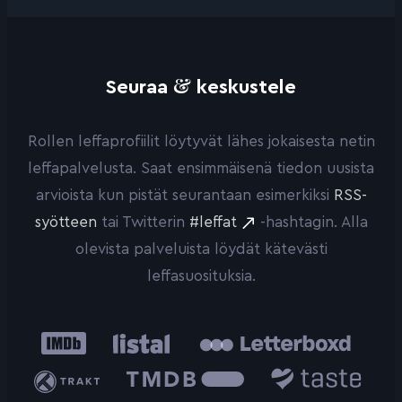
&
Seuraa
keskustele
Rollen leffaprofiilit löytyvät lähes jokaisesta netin
leffapalvelusta. Saat ensimmäisenä tiedon uusista
arvioista kun pistät seurantaan esimerkiksi
RSS-
syötteen
tai Twitterin
#leffat
-hashtagin. Alla
olevista palveluista löydät kätevästi
leffasuosituksia.
IMDb
Listal
Letterboxd
Trakt
The
Taste.io