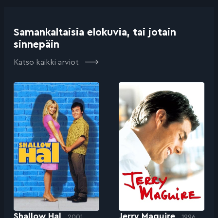
Samankaltaisia elokuvia, tai jotain
sinnepäin
Katso kaikki arviot
Shallow Hal
Jerry Maguire
2001
1996