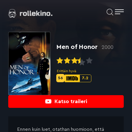
Siirry
Elokuvat ja elokuva-arviot | Rollekino.fi
suoraan
sisältöön
Fiilistelyä
lopputekstien
jälkeen.
Men of Honor
2000
Erittäin hyvä
56
7.2
Metascore-
IMDb-
pisteet:
pisteet:
Katso traileri
Ennen kuin luet, otathan huomioon, että