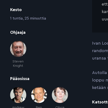
et
Kesto
kan
:
1 tuntia, 25 minuuttia
uud
:
Ohjaaja
Ivan Lo
random
uransa 
Steven
Knight
Autolla
:
Pääosissa
loppu m
ketään 
Katsott
Andrew
Ben
Olivia