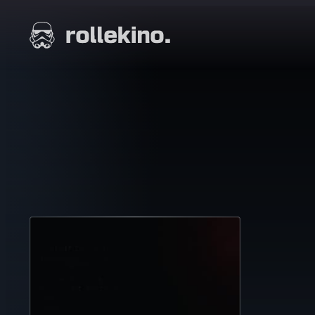
Siirry
suoraan
Elokuvat ja elokuva-arviot | Rollekino.fi
sisältöön
Fiilistelyä
lopputekstien
jälkeen.