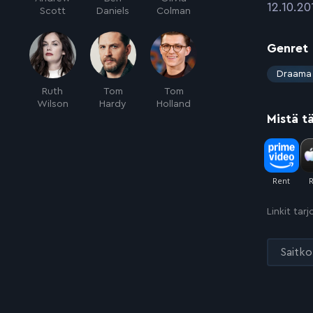
:
12.10.20
Scott
Daniels
Colman
Genret
:
Draama
Ruth
Tom
Tom
Wilson
Hardy
Holland
Mistä t
Linkit tar
Saitko 