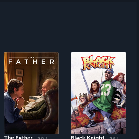
The Father
Black Knight
2020
2001