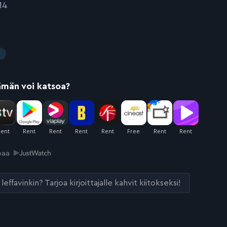
14
ämän voi katsoa?
joaa
leffavinkin? Tarjoa kirjoittajalle kahvit kiitokseksi!