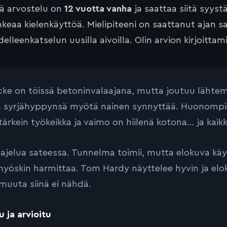
tä arvostelu on
12 vuotta vanha
ja saattaa siitä syyst
keaa kielenkäyttöä. Mielipiteeni on saattanut ajan 
elleenkatselun uusilla aivoilla. Olin arvion kirjoittam
cke on töissä betoninvalaajana, mutta joutuu läht
 syrjähyppynsä myötä nainen synnyttää. Huonompi 
tärkein työkeikka ja vaimo on hiilenä kotona… ja kaikk
 ajelua sateessa. Tunnelma toimii, mutta elokuva käy 
yöskin harmittaa. Tom Hardy näyttelee hyvin ja elok
muuta siinä ei nähdä.
u ja arvioitu