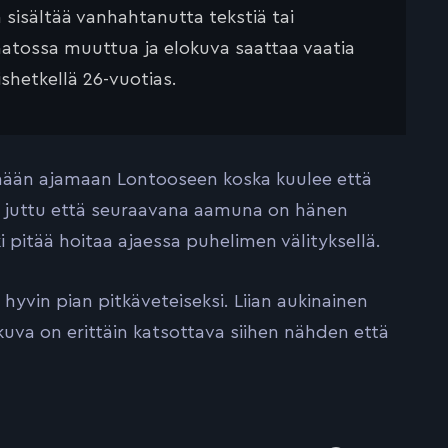
ä sisältää vanhahtanutta tekstiä tai
saatossa muuttua ja elokuva saattaa vaatia
ishetkellä 26-vuotias.
emään ajamaan Lontooseen koska kuulee että
juttu että seuraavana aamuna on hänen
i pitää hoitaa ajaessa puhelimen välityksellä.
hyvin pian pitkäveteiseksi. Liian aukinainen
uva on erittäin katsottava siihen nähden että