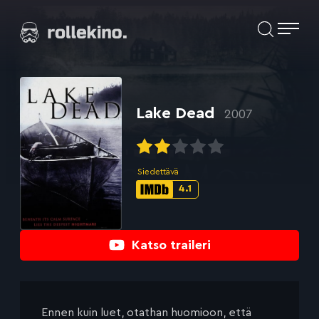
Siirry
Elokuvat ja elokuva-arviot | Rollekino.fi
suoraan
sisältöön
Fiilistelyä
lopputekstien
jälkeen.
Lake Dead
2007
Siedettävä
4.1
IMDb-
pisteet:
Katso traileri
Ennen kuin luet, otathan huomioon, että