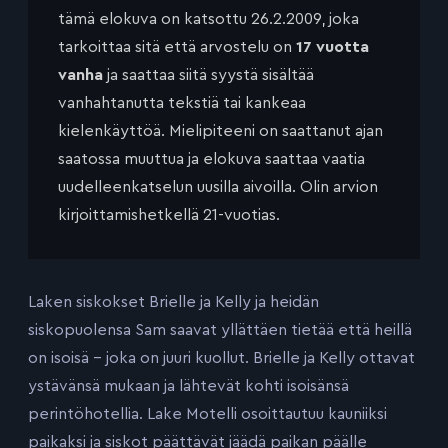
tämä elokuva on katsottu 26.2.2009, joka
tarkoittaa sitä että arvostelu on
17 vuotta
vanha
ja saattaa siitä syystä sisältää
vanhahtanutta tekstiä tai kankeaa
kielenkäyttöä. Mielipiteeni on saattanut ajan
saatossa muuttua ja elokuva saattaa vaatia
uudelleenkatselun uusilla aivoilla. Olin arvion
kirjoittamishetkellä 21-vuotias.
Laken siskokset Brielle ja Kelly ja heidän
siskopuolensa Sam saavat yllättäen tietää että heillä
on isoisä – joka on juuri kuollut. Brielle ja Kelly ottavat
ystävänsä mukaan ja lähtevät kohti isoisänsä
perintöhotellia. Lake Motelli osoittautuu kauniiksi
paikaksi ja siskot päättävät jäädä paikan päälle