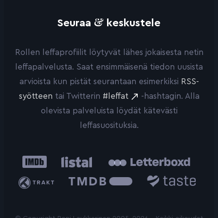
&
Seuraa
keskustele
Rollen leffaprofiilit löytyvät lähes jokaisesta netin
leffapalvelusta. Saat ensimmäisenä tiedon uusista
arvioista kun pistät seurantaan esimerkiksi
RSS-
syötteen
tai Twitterin
#leffat
-hashtagin. Alla
olevista palveluista löydät kätevästi
leffasuosituksia.
IMDb
Listal
Letterboxd
Trakt
The
Taste.io
Movie
Database