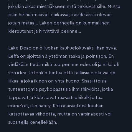
joksikin aikaa miettiäkseen mitä tekisivät sille. Mutta
pian he huomaavat paikassa ja asukkaissa olevan
jotain mätää… Laken perheellä on kummallinen
kieroutunut ja hirvittävä perinne…
Lake Dead on ö-luokan kauhuelokuvaksi ihan hyvä.
Leffa on ajoittain älyttömän raaka ja pointiton. En
vieläkään tiedä mikä tuo perinne edes oli ja mikä oli
sen idea. Jotenkin tuntuu että tällaisia elokuvia on
liikaa ja joka ikinen on yhtä huono. Sisäsiittoisia
tunteettomia psykopaattisia ihmishirviöitä, jotka
tappavat ja kiduttavat raa-asti ohikulkijoita…
come’on, niin nähty. Kokonaisuutena kai ihan
katsottavaa viihdettä, mutta en varsinaisesti voi
suositella kenellekään.