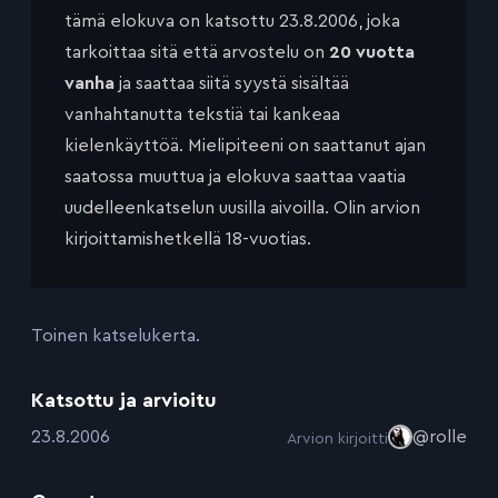
tämä elokuva on katsottu 23.8.2006, joka
tarkoittaa sitä että arvostelu on
20 vuotta
vanha
ja saattaa siitä syystä sisältää
vanhahtanutta tekstiä tai kankeaa
kielenkäyttöä. Mielipiteeni on saattanut ajan
saatossa muuttua ja elokuva saattaa vaatia
uudelleenkatselun uusilla aivoilla. Olin arvion
kirjoittamishetkellä 18-vuotias.
Toinen katselukerta.
Katsottu ja arvioitu
:
23.8.2006
@rolle
Arvion kirjoitti