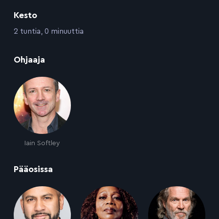
Kesto
:
2 tuntia, 0 minuuttia
:
Ohjaaja
Iain Softley
:
Pääosissa