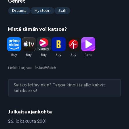
Genret
:
Draama
Mysteeri
Scifi
Mistä tämän voi katsoa?
Linkit tarjoaa
Saitko leffavinkin? Tarjoa kirjoittajalle kahvit
kiitokseksi!
Julkaisuajankohta
:
26. lokakuuta 2001