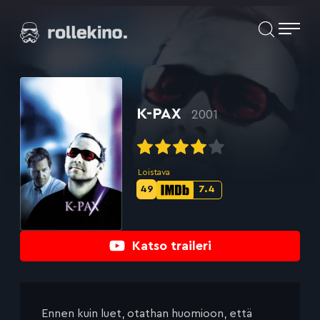
Siirry
Elokuvat ja elokuva-arviot | Rollekino.fi
suoraan
sisältöön
Fiilistelyä
lopputekstien
jälkeen.
K-PAX
2001
Loistava
49
7.4
Metascore-
IMDb-
pisteet:
pisteet:
Katso traileri
Ennen kuin luet, otathan huomioon, että