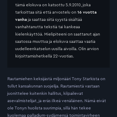
tämä elokuva on katsottu 5.9.2010, joka
tarkoittaa sitä että arvostelu on
16 vuotta
vanha
ja saattaa siitä syystä sisältää
vanhahtanutta tekstiä tai kankeaa
kielenkäyttöä. Mielipiteeni on saattanut ajan
saatossa muuttua ja elokuva saattaa vaatia
uudelleenkatselun uusilla aivoilla. Olin arvion
kirjoittamishetkellä 22-vuotias.
Rautamiehen keksijästä miljonääri Tony Starkista on
tullut kansakunnan suojelija. Rautamiestä vastaan
juonittelee kuitenkin hallitus, kilpailevat
asevalmistelijat, ja eräs ilkeä venäläinen. Nämä eivät
ole Tonyn huolista suurimpia, sillä hän tekee
kuolemaa palladium-sydämensä toimintavirheen