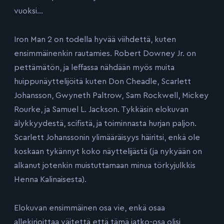
vuoksi…
Iron Man 2 on todella hyvää viihdettä, kuten
ensimmäinenkin rautamies. Robert Downey Jr. on
pettämätön, ja leffassa nähdään myös muita
huippunäyttelijöitä kuten Don Cheadle, Scarlett
Johansson, Gwyneth Paltrow, Sam Rockwell, Mickey
Rourke, ja Samuel L. Jackson. Tykkäsin elokuvan
älykkyydestä, scifistä, ja toiminnasta hurjan paljon.
Scarlett Johanssonin ylimääräisyys häiritsi, enkä ole
koskaan tykännyt koko näyttelijästä (ja nykyään on
alkanut jotenkin muistuttamaan minua törkyjulkkis
Henna Kalinaisesta).
Elokuvan ensimmäinen osa vie, enkä osaa
allekirjoittaa väitettä että tämä jatko-osa olisi