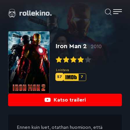
Siirry
Elokuvat ja elokuva-arviot | Rollekino.fi
suoraan
sisältöön
Fiilistelyä
lopputekstien
jälkeen.
Iron Man 2
2010
Loistava
57
7
Metascore-
IMDb-
pisteet:
pisteet:
Katso traileri
Ennen kuin luet, otathan huomioon, että