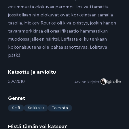
ensimmäistä elokuvaa parempi. Jos välttämättä
jossitellaan niin elokuvat ovat
korkeintaan
samalla
tasolla. Mickey Rourke oli kiva piristys, joskin hänen
tavaramerkkinsä eli oraalifiksaatio hammastikun
muodossa jälleen häiritsi. Leffasta ei kuitenkaan
kokonaisuutena ole pahaa sanottavaa. Loistava
pätkä.
Katsottu ja arvioitu
:
5.9.2010
@rolle
Arvion kirjoitti
Genret
:
Scifi
Seikkailu
Toiminta
Mistä tämän voi katsoa?