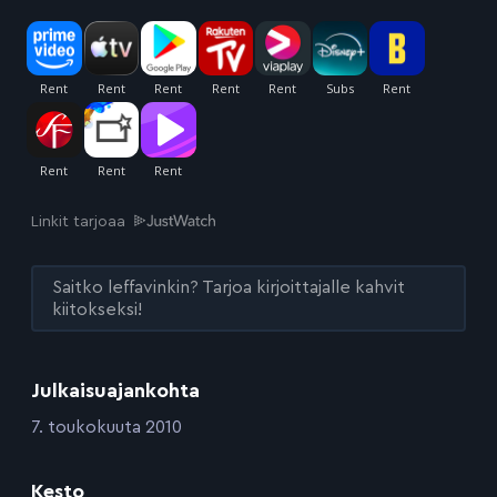
Linkit tarjoaa
Saitko leffavinkin? Tarjoa kirjoittajalle kahvit
kiitokseksi!
Julkaisuajankohta
:
7. toukokuuta 2010
Kesto