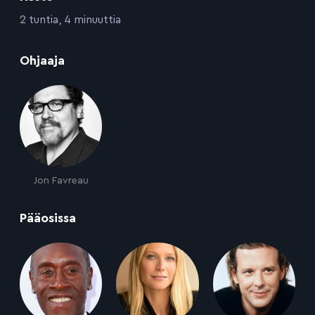
:
2 tuntia, 4 minuuttia
:
Ohjaaja
Jon Favreau
:
Pääosissa