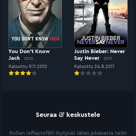
You Don’t Know
Justin Bieber: Never
Jack
Say Never
2010
2011
Katsottu 9.11.2010
Katsottu 24.8.2011
&
Seuraa
keskustele
Rollen leffaprofiilit löytyvät lähes jokaisesta netin