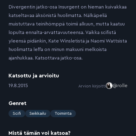
Divergentin jatko-osa Insurgent on hieman kuivakkaa
katseltavaa äksönistä huolimatta. Nälkäpeliä
muistuttava teinihömppä toimii alkuun, mutta kaatuu
lopulta ennalta-arvattavuuteensa. Vaikka scifistä
yleensä pidänkin, Kate Winsletistä ja Naomi Wattsista
huolimatta leffa on minun makuuni melkoista
ajanhukkaa. Katsottava jatko-osa.
Katsottu ja arvioitu
:
19.8.2015
@rolle
Arvion kirjoitti
Genret
:
Scifi
Seikkailu
Toiminta
Mistä tämän voi katsoa?