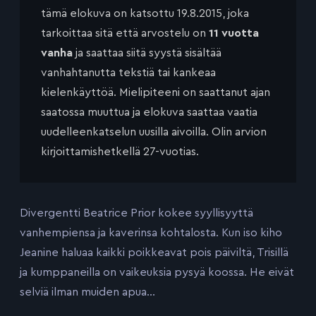
tämä elokuva on katsottu 19.8.2015, joka
tarkoittaa sitä että arvostelu on
11 vuotta
vanha
ja saattaa siitä syystä sisältää
vanhahtanutta tekstiä tai kankeaa
kielenkäyttöä. Mielipiteeni on saattanut ajan
saatossa muuttua ja elokuva saattaa vaatia
uudelleenkatselun uusilla aivoilla. Olin arvion
kirjoittamishetkellä 27-vuotias.
Divergentti Beatrice Prior kokee syyllisyyttä
vanhempiensa ja kaverinsa kohtalosta. Kun iso kiho
Jeanine haluaa kaikki poikkeavat pois päiviltä, Trisillä
ja kumppaneilla on vaikeuksia pysyä koossa. He eivät
selviä ilman muiden apua…