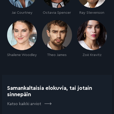
Jai Courtney
Octavia Spencer
Ray Stevenson
Shailene Woodley
Theo James
Zoë Kravitz
Samankaltaisia elokuvia, tai jotain
sinnepäin
Katso kaikki arviot