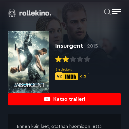
Siirry
Elokuvat ja elokuva-arviot | Rollekino.fi
suoraan
sisältöön
Fiilistelyä
lopputekstien
jälkeen.
Insurgent
2015
Siedettävä
42
6.2
Metascore-
IMDb-
pisteet:
pisteet:
Katso traileri
Ennen kuin luet, otathan huomioon, että