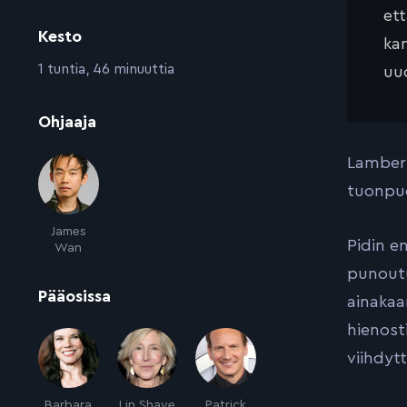
et
Kesto
kan
:
1 tuntia, 46 minuuttia
uud
:
Ohjaaja
Lambert
tuonpuo
James
Pidin e
Wan
punoutu
:
Pääosissa
ainakaa
hienost
viihdytt
Barbara
Lin Shaye
Patrick