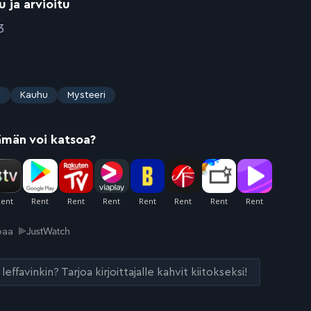
u ja arvioitu
3
s
Kauhu
Mysteeri
ämän voi katsoa?
joaa
leffavinkin? Tarjoa kirjoittajalle kahvit kiitokseksi!