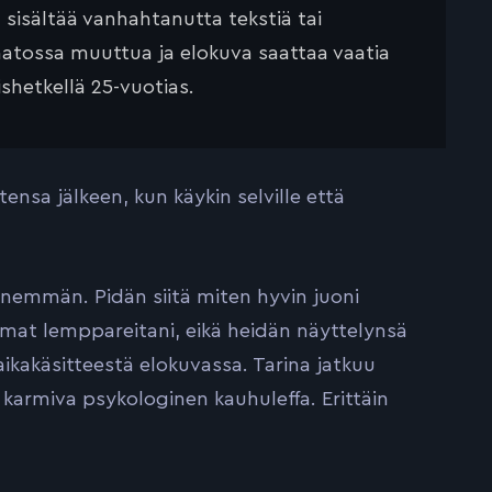
ä sisältää vanhahtanutta tekstiä tai
saatossa muuttua ja elokuva saattaa vaatia
ishetkellä 25-vuotias.
nsa jälkeen, kun käykin selville että
enemmän. Pidän siitä miten hyvin juoni
mat lemppareitani, eikä heidän näyttelynsä
ikakäsitteestä elokuvassa. Tarina jatkuu
karmiva psykologinen kauhuleffa. Erittäin