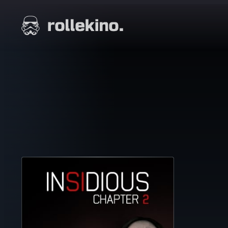
Siirry
suoraan
Elokuvat ja elokuva-arviot | Rollekino.fi
sisältöön
Fiilistelyä
lopputekstien
jälkeen.