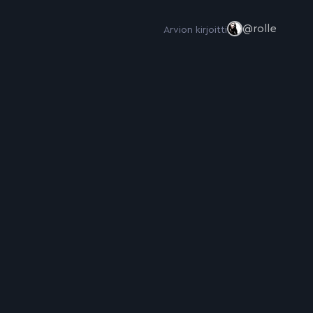
@rolle
Arvion kirjoitti