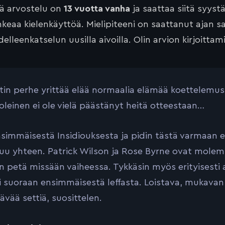
tä arvostelu on
13 vuotta vanha
ja saattaa siitä syyst
keaa kielenkäyttöä. Mielipiteeni on saattanut ajan 
elleenkatselun uusilla aivoilla. Olin arvion kirjoittam
in perhe yrittää elää normaalia elämää koettelemuste
leinen ei ole vielä päästänyt heitä otteestaan…
nsimmäisestä Insidiouksesta ja pidin tästä varmaan 
u yhteen. Patrick Wilson ja Rose Byrne ovat molem
n petä missään vaiheessa. Tykkäsin myös erityisesti a
i suoraan ensimmäisestä leffasta. Loistava, mukavan 
ävää settiä, suosittelen.