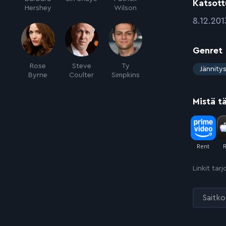
Katsott
Hershey
Wilson
:
8.12.201
Genret
Rose
Steve
Ty
:
Jännity
Byrne
Coulter
Simpkins
Mistä t
Linkit tar
Saitko 