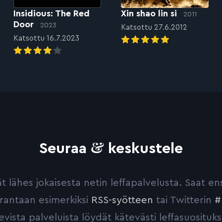
Insidious: The Red
Xin shao lin si
2011
Door
2023
Katsottu 27.6.2012
Katsottu 16.7.2023
&
Seuraa
keskustele
yvät lähes jokaisesta netin leffapalvelusta. Saat 
urantaan esimerkiksi
RSS-syötteen
tai Twitterin
#
evista palveluista löydät kätevästi leffasuosituks