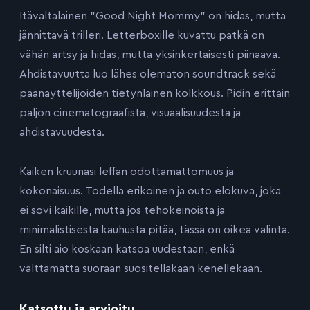
Itävaltalainen ”Good Night Mommy” on hidas, mutta
jännittävä trilleri. Letterboxille kuvattu pätkä on
vähän artsy ja hidas, mutta yksinkertaisesti piinaava.
Ahdistavuutta luo lähes olematon soundtrack sekä
päänäyttelijöiden tietynlainen kolkkous. Pidin erittäin
paljon cinematograafista, visuaalisuudesta ja
ahdistavuudesta.
Kaiken kruunasi leffan odottamattomuus ja
kokonaisuus. Todella erikoinen ja outo elokuva, joka
ei sovi kaikille, mutta jos tehokeinoista ja
minimalistisesta kauhusta pitää, tässä on oikea valinta.
En silti aio koskaan katsoa uudestaan, enkä
välttämättä suoraan suositellakaan kenellekään.
Katsottu ja arvioitu