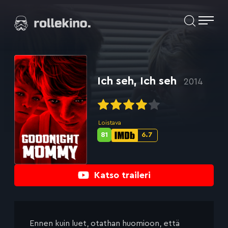
Siirry
Elokuvat ja elokuva-arviot | Rollekino.fi
suoraan
sisältöön
Fiilistelyä
lopputekstien
jälkeen.
Ich seh, Ich seh
2014
Loistava
81
6.7
Metascore-
IMDb-
pisteet:
pisteet:
Katso traileri
Ennen kuin luet, otathan huomioon, että