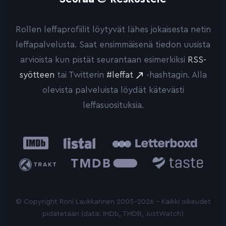
Rollen leffaprofiilit löytyvät lähes jokaisesta netin
leffapalvelusta. Saat ensimmäisenä tiedon uusista
arvioista kun pistät seurantaan esimerkiksi
RSS-
syötteen
tai Twitterin
#leffat
-hashtagin. Alla
olevista palveluista löydät kätevästi
leffasuosituksia.
IMDb
Listal
Letterboxd
Trakt
The
Taste.io
Movie
Database
© Copyright Roni Laukkarinen 2005-2026 - Kaikki oikeudet
pidätetään (data: IMDb, TMDB, JustWatch)