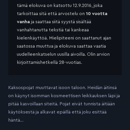
tämä elokuva on katsottu 12.9.2016, joka
tarkoittaa sitä että arvostelu on
10 vuotta
vanha
ja saattaa siitä syystä sisältää
vanhahtanutta tekstiä tai kankeaa
kielenkäyttöä. Mielipiteeni on saattanut ajan
saatossa muuttua ja elokuva saattaa vaatia
uudelleenkatselun uusilla aivoilla. Olin arvion
kirjoittamishetkellä 28-vuotias.
Kaksospojat muuttavat isoon taloon. Heidän äitinsä
on käynyt isomman kosmeettisen leikkauksen läpi ja
pitää kasvoillaan siteitä. Pojat eivät tunnista äitiään
käytöksestä ja alkavat epäillä että joku esittää
häntä…