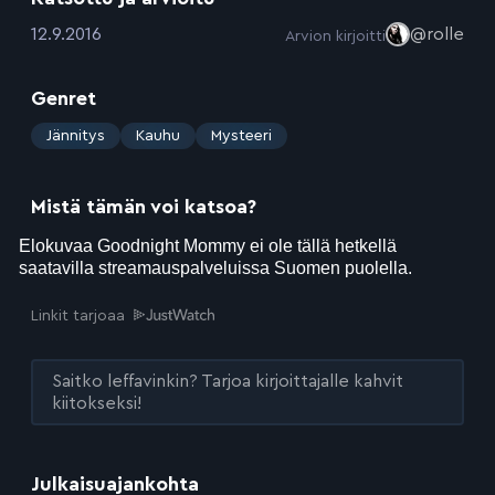
:
12.9.2016
@rolle
Arvion kirjoitti
Genret
:
Jännitys
Kauhu
Mysteeri
Mistä tämän voi katsoa?
Linkit tarjoaa
Saitko leffavinkin? Tarjoa kirjoittajalle kahvit
kiitokseksi!
Julkaisuajankohta