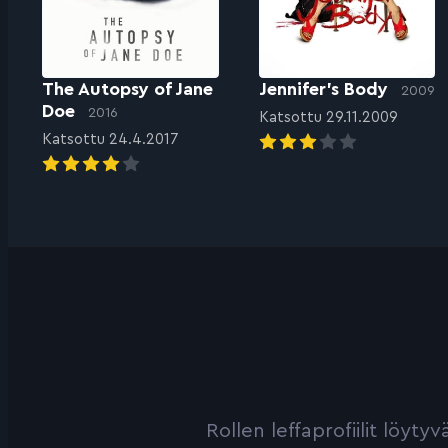
The Autopsy of Jane
Jennifer’s Body
2009
Doe
2016
Katsottu 29.11.2009
Katsottu 24.4.2017
Rollen leffaprofiilit löyt