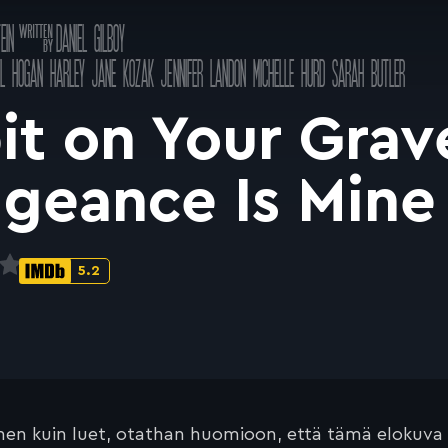
Käsikirjoitus
EIN
DANIEL GILBOY
a
EL HOGAN
HARLEY JANE KOZAK
JENNIFER LANDON
MICHELLE HURD
SARAH BUTLER
pit on Your Grav
geance Is Min
5.2
IMDb-
pisteet:
en kuin luet, otathan huomioon, että tämä elokuva on