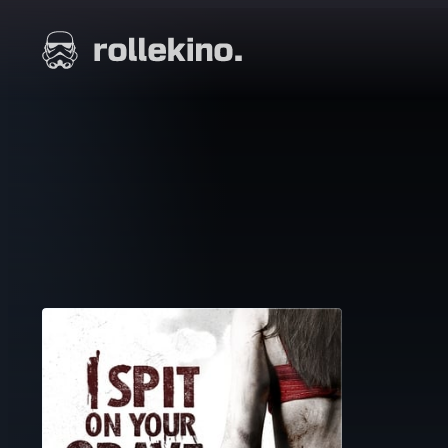
Siirry
suoraan
Elokuvat ja elokuva-arviot | Rollekino.fi
sisältöön
Fiilistelyä
lopputekstien
jälkeen.