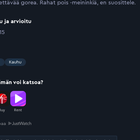
jettävää gorea. Rahat pois -meininkiä, en suosittele.
u ja arvioitu
15
s
Kauhu
ämän voi katsoa?
joaa