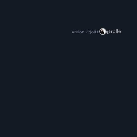
@rolle
Arvion kirjoitti