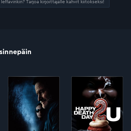
leffavinkin? Tarjoa kirjoittajalle kahvit kiitokseksi!
 sinnepäin