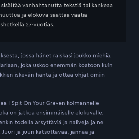
ä sisältää vanhahtanutta tekstiä tai kankeaa
muuttua ja elokuva saattaa vaatia
ishetkellä 27-vuotias.
uksesta, jossa hänet raiskasi joukko miehiä.
 Marlaan, joka uskoo enemmän kostoon kuin
kkien iskevän häntä ja ottaa ohjat omiin
ntaa I Spit On Your Graven kolmannelle
joka on jatkoa ensimmäiselle elokuvalle.
nkin todella ärsyttäviä ja naiiveja ja ne
Juuri ja juuri katsottavaa, jännää ja