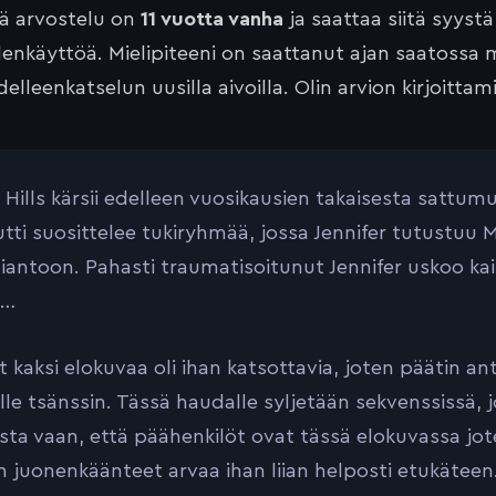
tä arvostelu on
11 vuotta vanha
ja saattaa siitä syyst
lenkäyttöä. Mielipiteeni on saattanut ajan saatossa 
elleenkatselun uusilla aivoilla. Olin arvion kirjoittam
r Hills kärsii edelleen vuosikausien takaisesta sattum
tti suosittelee tukiryhmää, jossa Jennifer tutustuu
iantoon. Pahasti traumatisoitunut Jennifer uskoo kai
ä…
et kaksi elokuvaa oli ihan katsottavia, joten päätin a
lle tsänssin. Tässä haudalle syljetään sekvenssissä, 
ista vaan, että päähenkilöt ovat tässä elokuvassa jote
n juonenkäänteet arvaa ihan liian helposti etukäteen. 