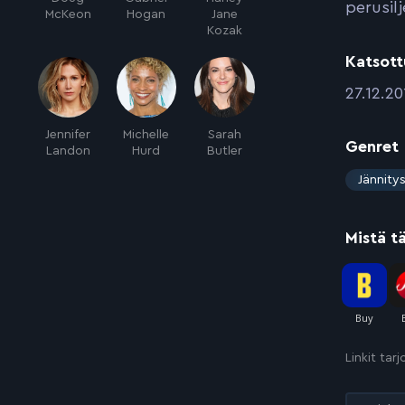
perusil
McKeon
Hogan
Jane
Kozak
Katsott
:
27.12.20
Jennifer
Michelle
Sarah
Genret
Landon
Hurd
Butler
:
Jännity
Mistä t
Linkit tar