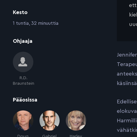
et
Kesto
kie
:
1 tuntia, 32 minuuttia
uud
:
Ohjaaja
Jennife
Terapeu
anteeks
R.D.
käsiins
Braunstein
:
Pääosissa
Edellis
elokuva
Harmill
vähätki
Doug
Gabriel
Harley