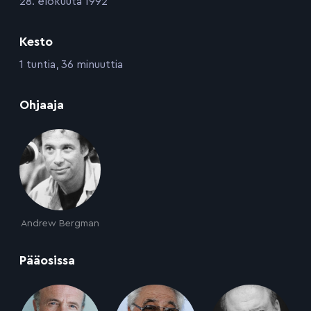
:
28. elokuuta 1992
Kesto
:
1 tuntia, 36 minuuttia
:
Ohjaaja
Andrew Bergman
:
Pääosissa