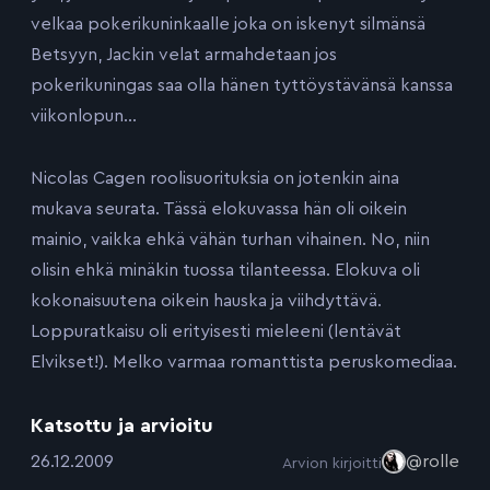
velkaa pokerikuninkaalle joka on iskenyt silmänsä
Betsyyn, Jackin velat armahdetaan jos
pokerikuningas saa olla hänen tyttöystävänsä kanssa
viikonlopun…
Nicolas Cagen roolisuorituksia on jotenkin aina
mukava seurata. Tässä elokuvassa hän oli oikein
mainio, vaikka ehkä vähän turhan vihainen. No, niin
olisin ehkä minäkin tuossa tilanteessa. Elokuva oli
kokonaisuutena oikein hauska ja viihdyttävä.
Loppuratkaisu oli erityisesti mieleeni (lentävät
Elvikset!). Melko varmaa romanttista peruskomediaa.
Katsottu ja arvioitu
:
26.12.2009
@rolle
Arvion kirjoitti