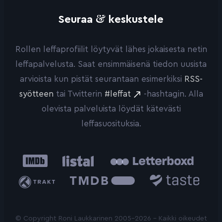
&
Seuraa
keskustele
Rollen leffaprofiilit löytyvät lähes jokaisesta netin
leffapalvelusta. Saat ensimmäisenä tiedon uusista
arvioista kun pistät seurantaan esimerkiksi
RSS-
syötteen
tai Twitterin
#leffat
-hashtagin. Alla
olevista palveluista löydät kätevästi
leffasuosituksia.
IMDb
Listal
Letterboxd
Trakt
The
Taste.io
Movie
Database
© Copyright Roni Laukkarinen 2005-2026 - Kaikki oikeudet