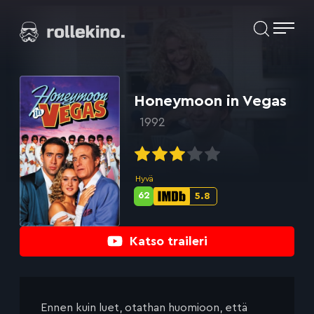
Siirry
Elokuvat ja elokuva-arviot | Rollekino.fi
suoraan
sisältöön
Fiilistelyä
lopputekstien
jälkeen.
Honeymoon in Vegas
1992
Hyvä
62
5.8
Metascore-
IMDb-
pisteet:
pisteet:
Katso traileri
Ennen kuin luet, otathan huomioon, että