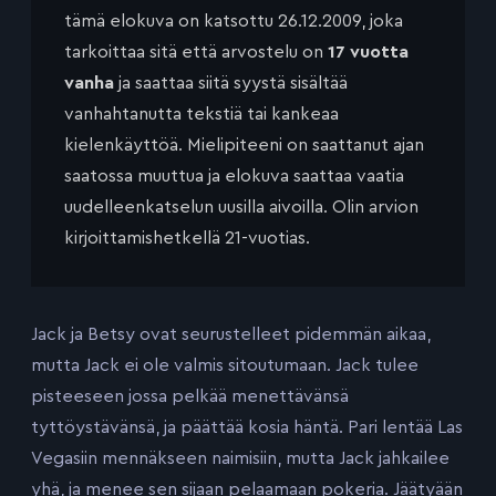
tämä elokuva on katsottu 26.12.2009, joka
tarkoittaa sitä että arvostelu on
17 vuotta
vanha
ja saattaa siitä syystä sisältää
vanhahtanutta tekstiä tai kankeaa
kielenkäyttöä. Mielipiteeni on saattanut ajan
saatossa muuttua ja elokuva saattaa vaatia
uudelleenkatselun uusilla aivoilla. Olin arvion
kirjoittamishetkellä 21-vuotias.
Jack ja Betsy ovat seurustelleet pidemmän aikaa,
mutta Jack ei ole valmis sitoutumaan. Jack tulee
pisteeseen jossa pelkää menettävänsä
tyttöystävänsä, ja päättää kosia häntä. Pari lentää Las
Vegasiin mennäkseen naimisiin, mutta Jack jahkailee
yhä, ja menee sen sijaan pelaamaan pokeria. Jäätyään