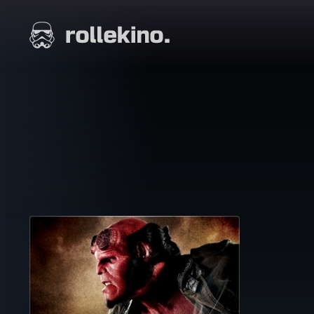
Siirry
suoraan
Elokuvat ja elokuva-arviot | Rollekino.fi
sisältöön
Fiilistelyä
lopputekstien
jälkeen.