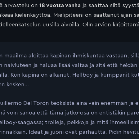
tä arvostelu on
18 vuotta vanha
ja saattaa siitä syyst
keaa kielenkäyttöä. Mielipiteeni on saattanut ajan 
elleenkatselun uusilla aivoilla. Olin arvion kirjoittam
n maailma aloittaa kapinan ihmiskuntaa vastaan, sillä
 naiviuteen ja haluaa lisää valtaa ja sitä että heidän
alla. Kun kapina on alkanut, Hellboy ja kumppanit kut
en kesken…
uillermo Del Toron teoksista aina vain enemmän j
ä voin sanoa että tämä jatko-osa on entistäkin par
llboy-saagassa; trolleja, peikkoja ja mitä ihmeelli
rinnakkain. Ideat ja juoni ovat parhautta. Pidin hevit