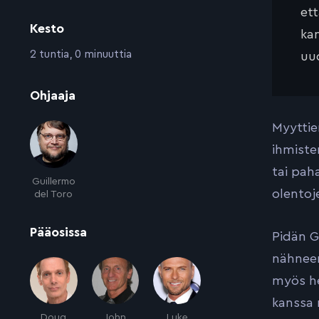
et
Kesto
kan
:
2 tuntia, 0 minuuttia
uud
:
Ohjaaja
Myyttie
ihmisten
tai pah
Guillermo
olentoj
del Toro
:
Pääosissa
Pidän G
nähneen
myös he
kanssa 
Doug
John
Luke