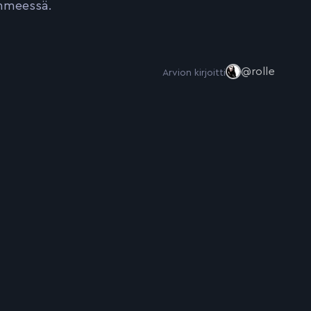
ihmeessä.
@rolle
Arvion kirjoitti