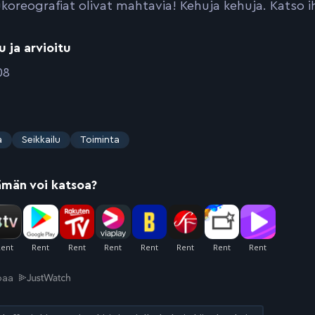
ukoreografiat olivat mahtavia! Kehuja kehuja. Katso 
u ja arvioitu
08
a
Seikkailu
Toiminta
ämän voi katsoa?
joaa