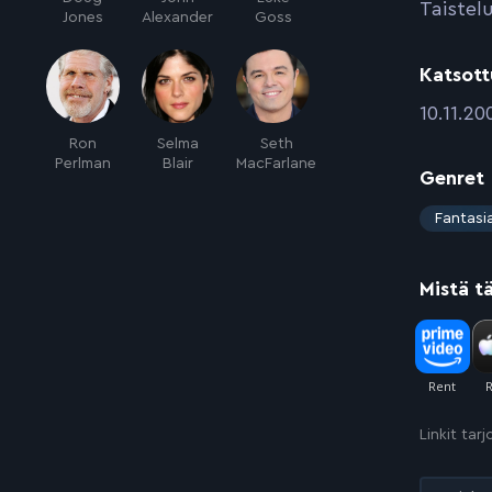
Taistel
Jones
Alexander
Goss
Katsott
:
10.11.20
Ron
Selma
Seth
Perlman
Blair
MacFarlane
Genret
:
Fantasi
Mistä t
Linkit tar