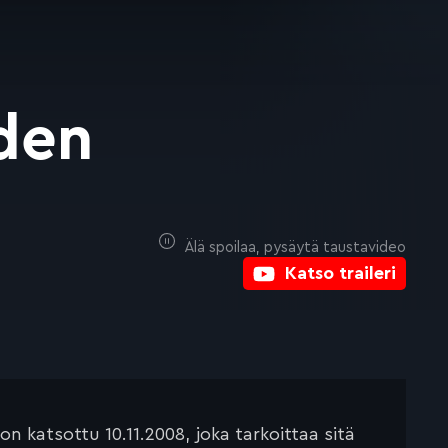
lden
Älä spoilaa, pysäytä taustavideo
Katso traileri
 katsottu 10.11.2008, joka tarkoittaa sitä