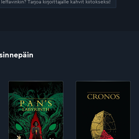
leffavinkin? Tarjoa kirjoittajalle kahvit kiitokseksi!
 sinnepäin