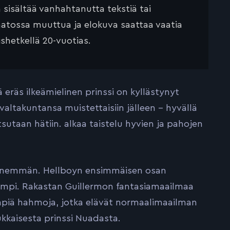
ä sisältää vanhahtanutta tekstiä tai
saatossa muuttua ja elokuva saattaa vaatia
ishetkellä 20-vuotias.
 eräs ilkeämielinen prinssi on kyllästynyt
 valtakuntansa muistettaisiin jälleen – hyvällä
sutaan hätiin. alkaa taistelu hyvien ja pahojen
a enemmän. Hellboyn ensimmäisen osan
empi. Rakastan Guillermon fantasiamaailmaa
simpiä hahmoja, jotka elävät normaalimaailman
ukkaisesta prinssi Nuadasta.