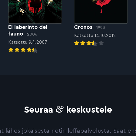
El laberinto del
Cronos
1993
fauno
2006
Katsottu 14.10.2012
Katsottu 9.4.2007
&
Seuraa
keskustele
yvät lähes jokaisesta netin leffapalvelusta. Saat 