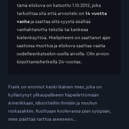
tämä elokuva on katsottu 1.10.2012, joka
tarkoittaa sitä että arvostelu on
14 vuotta
vanha
ja saattaa siitä syystä sisältää
vanhahtanutta tekstiä tai kankeaa
kielenkäyttöä. Mielipiteeni on saattanut ajan
saatossa muuttua ja elokuva saattaa vaatia
uudelleenkatselun uusilla aivoilla. Olin arvion
kirjoittamishetkellä 24-vuotias.
Frank on eronnut keski-ikäinen mies, joka on
kyllästynyt ylikaupalliseen häpeilettömään
Amerikkaan, idiootteihin ihmisiin ja muuhun
roskasakkiin. Kuultuaan kuolevansa pian syöpään,
mies päättää tarttua aseeseen…