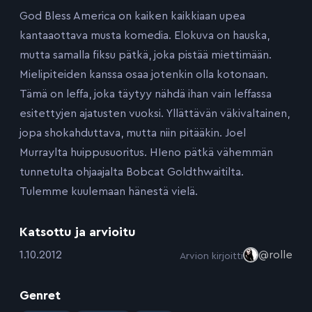
God Bless America on kaiken kaikkiaan upea
kantaaottava musta komedia. Elokuva on hauska,
mutta samalla fiksu pätkä, joka pistää miettimään.
Mielipiteiden kanssa osaa jotenkin olla kotonaan.
Tämä on leffa, joka täytyy nähdä ihan vain leffassa
esitettyjen ajatusten vuoksi. Yllättävän väkivaltainen,
jopa shokahduttava, mutta niin pitääkin. Joel
Murraylta huippusuoritus. HIeno pätkä vähemmän
tunnetulta ohjaajalta Bobcat Goldthwaitilta.
Tulemme kuulemaan hänestä vielä.
Katsottu ja arvioitu
:
1.10.2012
@rolle
Arvion kirjoitti
Genret