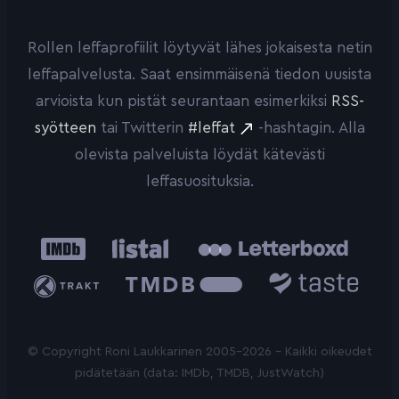
Rollen leffaprofiilit löytyvät lähes jokaisesta netin
leffapalvelusta. Saat ensimmäisenä tiedon uusista
arvioista kun pistät seurantaan esimerkiksi
RSS-
syötteen
tai Twitterin
#leffat
-hashtagin. Alla
olevista palveluista löydät kätevästi
leffasuosituksia.
IMDb
Listal
Letterboxd
Trakt
The
Taste.io
Movie
Database
© Copyright Roni Laukkarinen 2005-2026 - Kaikki oikeudet
pidätetään (data: IMDb, TMDB, JustWatch)