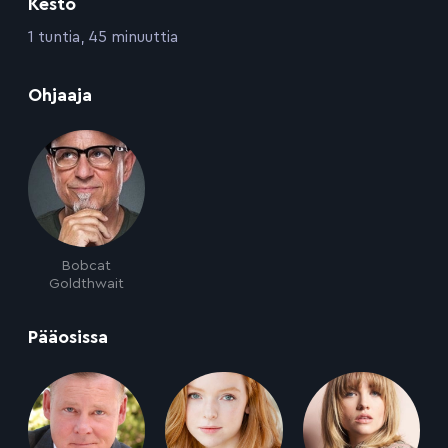
Kesto
:
1 tuntia, 45 minuuttia
:
Ohjaaja
Bobcat
Goldthwait
:
Pääosissa