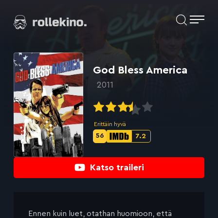
Siirry
Elokuvat ja elokuva-arviot | Rollekino.fi
suoraan
sisältöön
Fiilistelyä
lopputekstien
jälkeen.
God Bless America
2011
Erittäin hyvä
56
7.2
Metascore-
IMDb-
pisteet:
pisteet:
Katso traileri
Ennen kuin luet, otathan huomioon, että