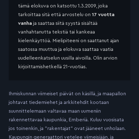
tämä elokuva on katsottu 1.3.2009, joka
tarkoittaa sitä että arvostelu on
17 vuotta
vanha
ja saattaa siitä syystä sisältää
vanhahtanutta tekstiä tai kankeaa
kielenkäyttöä. Mielipiteeni on saattanut ajan
saatossa muuttua ja elokuva saattaa vaatia
uudelleenkatselun uusilla aivoilla. Olin arvion
kirjoittamishetkellä 21-vuotias.
Ihmiskunnan viimeiset päivät on käsillä, ja maapallon
johtavat tiedemiehet ja arkkitehdit kootaan
suunnittelemaan valtavaa maan uumeniin
rakennettavaa kaupunkia, Emberiä. Kuluu vuosisata
jos toinenkin, ja ”rakentajat” ovat jääneet unholaan.
Kaupungin generaattori vetelee viimeisiään, ja