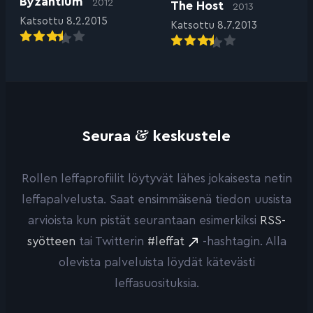
Byzantium
2012
The Host
2013
Katsottu 8.2.2015
Katsottu 8.7.2013
&
Seuraa
keskustele
Rollen leffaprofiilit löytyvät lähes jokaisesta netin
leffapalvelusta. Saat ensimmäisenä tiedon uusista
arvioista kun pistät seurantaan esimerkiksi
RSS-
syötteen
tai Twitterin
#leffat
-hashtagin. Alla
olevista palveluista löydät kätevästi
leffasuosituksia.