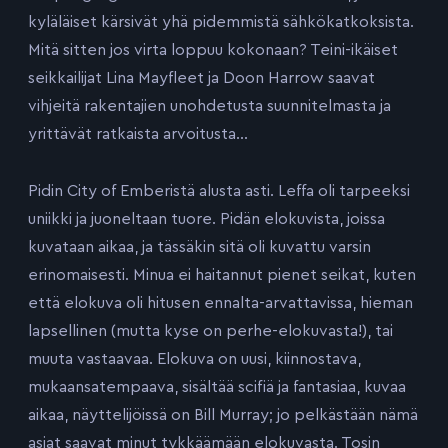
kyläläiset kärsivät yhä pidemmistä sähkökatkoksista.
Mitä sitten jos virta loppuu kokonaan? Teini-ikäiset
seikkailijat Lina Mayfleet ja Doon Harrow saavat
vihjeitä rakentajien unohdetusta suunnitelmasta ja
yrittävät ratkaista arvoitusta…
Pidin City of Emberistä alusta asti. Leffa oli tarpeeksi
uniikki ja juoneltaan tuore. Pidän elokuvista, joissa
kuvataan aikaa, ja tässäkin sitä oli kuvattu varsin
erinomaisesti. Minua ei haitannut pienet seikat, kuten
että elokuva oli hitusen ennalta-arvattavissa, hieman
lapsellinen (mutta kyse on perhe-elokuvasta!), tai
muuta vastaavaa. Elokuva on uusi, kiinnostava,
mukaansatempaava, sisältää scifiä ja fantasiaa, kuvaa
aikaa, näyttelijöissä on Bill Murray; jo pelkästään nämä
asiat saavat minut tykkäämään elokuvasta. Tosin