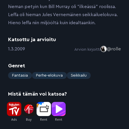
hieman petyin kun Bill Murray oli ”ilkeässä” roolissa.
Leffa oli hieman Jules Vernemäinen seikkailuelokuva.
Hieno leffa niin miljööltä kuin idealtaankin.
Katsottu ja arvioitu
:
1.3.2009
@rolle
Arvion kirjoitti
Genret
:
Fantasia
Perhe-elokuva
Seikkailu
Mistä tämän voi katsoa?