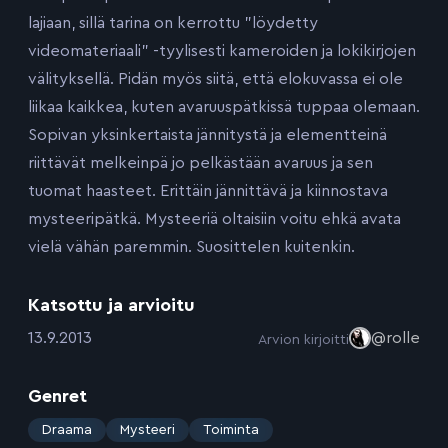
lajiaan, sillä tarina on kerrottu ”löydetty
videomateriaali” -tyylisesti kameroiden ja lokikirjojen
välityksellä. Pidän myös siitä, että elokuvassa ei ole
liikaa kaikkea, kuten avaruuspätkissä tuppaa olemaan.
Sopivan yksinkertaista jännitystä ja elementteinä
riittävät melkeinpä jo pelkästään avaruus ja sen
tuomat haasteet. Erittäin jännittävä ja kiinnostava
mysteeripätkä. Mysteeriä oltaisiin voitu ehkä avata
vielä vähän paremmin. Suosittelen kuitenkin.
Katsottu ja arvioitu
:
13.9.2013
@rolle
Arvion kirjoitti
Genret
:
Draama
Mysteeri
Toiminta