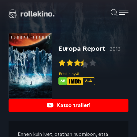
Siirry
Elokuvat ja elokuva-arviot | Rollekino.fi
suoraan
sisältöön
Fiilistelyä
lopputekstien
jälkeen.
Europa Report
2013
Erittäin hyvä
68
6.4
Metascore-
IMDb-
pisteet:
pisteet:
Katso traileri
Ennen kuin luet, otathan huomioon, että