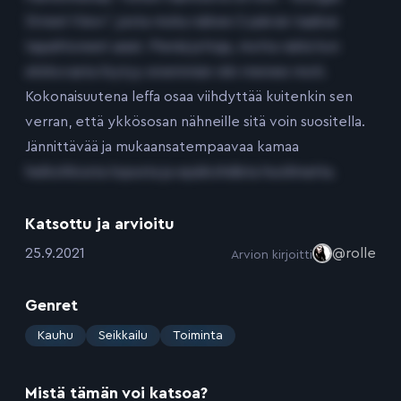
Street View”, josta muka näkee 2 päivän taakse
tapahtuneet asiat. Pieniä juttuja, mutta näitä kun
elokuvasta löytyy enemmän niin menee moti.
Kokonaisuutena leffa osaa viihdyttää kuitenkin sen
verran, että ykkösosan nähneille sitä voin suositella.
Jännittävää ja mukaansatempaavaa kamaa
heikohkosta lopusta ja epäkohdista huolimatta.
Katsottu ja arvioitu
:
25.9.2021
@rolle
Arvion kirjoitti
Genret
:
Kauhu
Seikkailu
Toiminta
Mistä tämän voi katsoa?