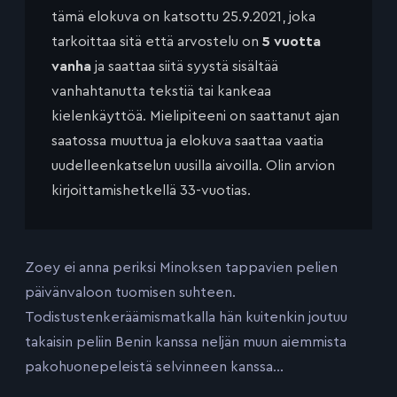
tämä elokuva on katsottu 25.9.2021, joka
tarkoittaa sitä että arvostelu on
5 vuotta
vanha
ja saattaa siitä syystä sisältää
vanhahtanutta tekstiä tai kankeaa
kielenkäyttöä. Mielipiteeni on saattanut ajan
saatossa muuttua ja elokuva saattaa vaatia
uudelleenkatselun uusilla aivoilla. Olin arvion
kirjoittamishetkellä 33-vuotias.
Zoey ei anna periksi Minoksen tappavien pelien
päivänvaloon tuomisen suhteen.
Todistustenkeräämismatkalla hän kuitenkin joutuu
takaisin peliin Benin kanssa neljän muun aiemmista
pakohuonepeleistä selvinneen kanssa…