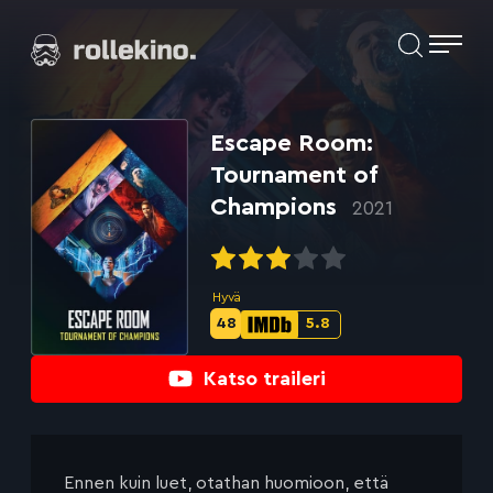
Siirry
Elokuvat ja elokuva-arviot | Rollekino.fi
suoraan
sisältöön
Fiilistelyä
lopputekstien
jälkeen.
Escape Room:
Tournament of
Champions
2021
Hyvä
48
5.8
Metascore-
IMDb-
pisteet:
pisteet:
Katso traileri
Ennen kuin luet, otathan huomioon, että