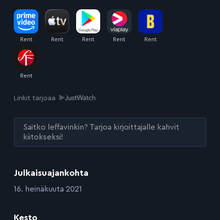
Linkit tarjoaa
Saitko leffavinkin? Tarjoa kirjoittajalle kahvit
kiitokseksi!
Julkaisuajankohta
:
16. heinäkuuta 2021
Kesto