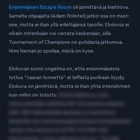
Ensimmäinen Escape Room
oli jännittävä ja kiehtova.
Samalta ohjaajalta (Adam Robitel) jatko-osa on must-
see, mutta ei ihan yllä edeltäjänsä tasolle. Elokuvia ei
oikein mitenkään voi verrata keskenään, sillä
Tournament of Champions on puhdasta jatkumoa.
Nimi hieman jo spoilaa, mistä on kyse.
Elokuvan suurin ongelma on, että ensimmäisestä
tuttua ”vaaran tunnetta” ei leffasta juurikaan löydy.
Elokuva on jännittävä, mutta ei ihan yhtä intensiivinen
kuin mihin on totuttu.
Eniten häiritsi se, että
elokuvantekijän mielestä 100-130 astetta celsiusta
(250-300 Fahrenheitiä) saunassa on kuolettava
lämpötila, kun Suomessa järjestetyissä kohtalokkaissa
saunan mm-kisoissa se oli 150-170 (300-340
Fahrenheitiä). Toinen häiritsevä oli mm. ”Google