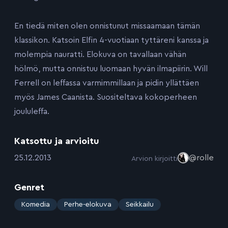
En tiedä miten olen onnistunut missaamaan tämän
klassikon. Katsoin Elfin 4-vuotiaan tyttäreni kanssa ja
molempia nauratti. Elokuva on tavallaan vähän
hölmö, mutta onnistuu luomaan hyvän ilmapiirin. Will
Ferrell on leffassa varmimmillaan ja pidin yllättäen
myös James Caanista. Suositeltava kokoperheen
joululeffa.
Katsottu ja arvioitu
:
25.12.2013
@rolle
Arvion kirjoitti
Genret
:
Komedia
Perhe-elokuva
Seikkailu