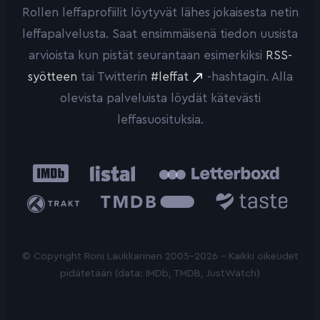
Rollen leffaprofiilit löytyvät lähes jokaisesta netin
leffapalvelusta. Saat ensimmäisenä tiedon uusista
arvioista kun pistät seurantaan esimerkiksi
RSS-
syötteen
tai Twitterin
#leffat
-hashtagin. Alla
olevista palveluista löydät kätevästi
leffasuosituksia.
IMDb
Listal
Letterboxd
Trakt
The
Taste.io
Movie
Database
© Copyright Roni Laukkarinen 2005-2026 - Kaikki oikeudet
pidätetään (data: IMDb, TMDB, JustWatch)