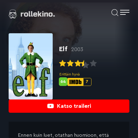
Siirry
Elokuvat ja elokuva-arviot | Rollekino.fi
suoraan
sisältöön
Fiilistelyä
lopputekstien
jälkeen.
Elf
2003
Erittäin hyvä
64
7
Metascore-
IMDb-
pisteet:
pisteet:
Katso traileri
Ennen kuin luet, otathan huomioon, että