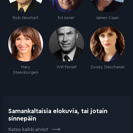
Bob Newhart
Ed Asner
James Caan
Mary
Will Ferrell
Zooey Deschanel
Steenburgen
Samankaltaisia elokuvia, tai jotain
sinnepäin
Katso kaikki arviot