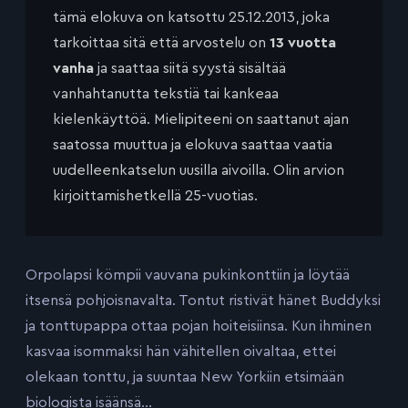
tämä elokuva on katsottu 25.12.2013, joka
tarkoittaa sitä että arvostelu on
13 vuotta
vanha
ja saattaa siitä syystä sisältää
vanhahtanutta tekstiä tai kankeaa
kielenkäyttöä. Mielipiteeni on saattanut ajan
saatossa muuttua ja elokuva saattaa vaatia
uudelleenkatselun uusilla aivoilla. Olin arvion
kirjoittamishetkellä 25-vuotias.
Orpolapsi kömpii vauvana pukinkonttiin ja löytää
itsensä pohjoisnavalta. Tontut ristivät hänet Buddyksi
ja tonttupappa ottaa pojan hoiteisiinsa. Kun ihminen
kasvaa isommaksi hän vähitellen oivaltaa, ettei
olekaan tonttu, ja suuntaa New Yorkiin etsimään
biologista isäänsä…