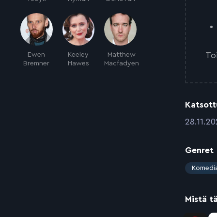
To
Ewen
Keeley
Matthew
Bremner
Hawes
Macfadyen
Katsott
:
28.11.2
Genret
:
Komedi
Mistä t