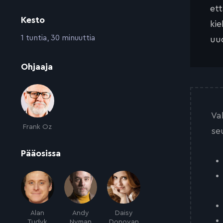
et
Kesto
kie
:
1 tuntia, 30 minuuttia
uud
:
Ohjaaja
Va
Frank Oz
se
:
Pääosissa
Alan
Andy
Daisy
Tudyk
Nyman
Donovan