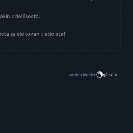
kin edellisestä.
estä ja elokuvan tiedoista!
@rolle
Arvion kirjoitti