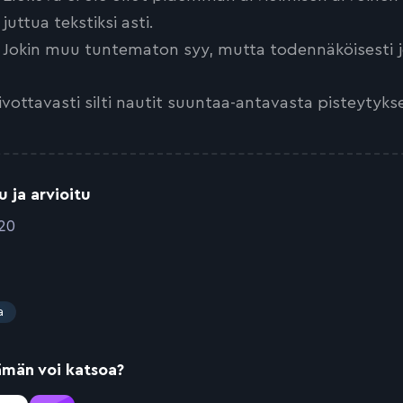
juttua tekstiksi asti.
Jokin muu tuntematon syy, mutta todennäköisesti jo
ivottavasti silti nautit suuntaa-antavasta pisteytyks
u ja arvioitu
020
a
ämän voi katsoa?