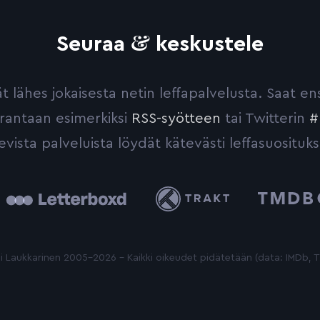
&
Seuraa
keskustele
yvät lähes jokaisesta netin leffapalvelusta. Saat 
urantaan esimerkiksi
RSS-syötteen
tai Twitterin
#
evista palveluista löydät kätevästi leffasuosituks
tterboxd
Trakt
The
Movie
Database
 Laukkarinen 2005-2026 - Kaikki oikeudet pidätetään (data: IMDb,