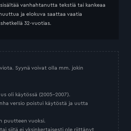
 sisältää vanhahtanutta tekstiä tai kankeaa
muuttua ja elokuva saattaa vaatia
ishetkellä 32-vuotias.
arviota. Syynä voivat olla mm. jokin
us oli käytössä (2005-2007).
nha versio poistui käytöstä ja uutta
n puutteen vuoksi.
 siitä ei yksinkertaisesti ole riittänyt