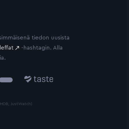
ensimmäisenä tiedon uusista
leffat
-hashtagin. Alla
ia.
Taste.io
 TMDB, JustWatch)