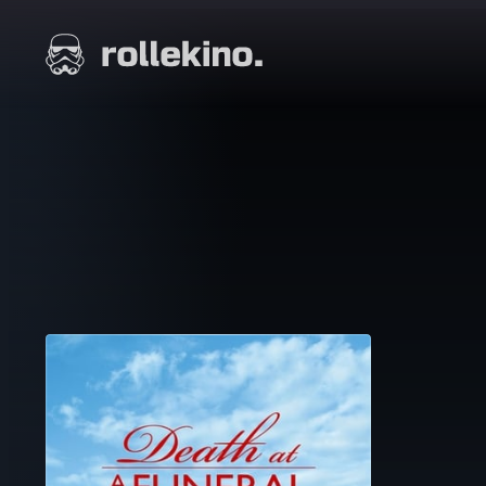
Siirry
suoraan
Elokuvat ja elokuva-arviot | Rollekino.fi
sisältöön
Fiilistelyä
lopputekstien
jälkeen.