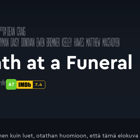
sikirjoitus
DEAN CRAIG
a
NYMAN
DAISY DONOVAN
EWEN BREMNER
KEELEY HAWES
MATTHEW MACFADYEN
th at a Funeral
67
7.4
Metascore-
IMDb-
pisteet:
pisteet:
en kuin luet, otathan huomioon, että tämä elokuva on