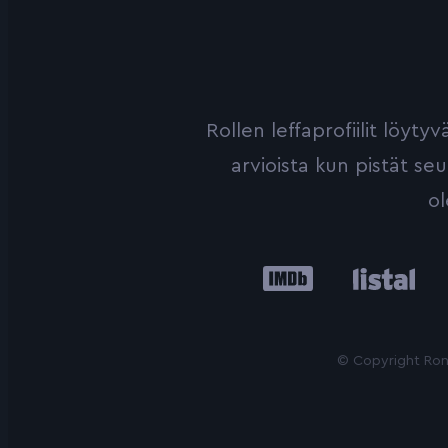
Rollen leffaprofiilit löyt
arvioista kun pistät se
ol
IMDb
Listal
Le
© Copyright Roni