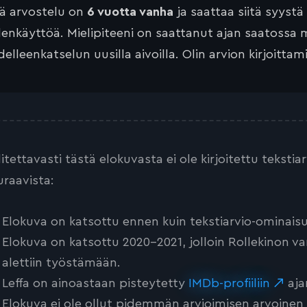
tä arvostelu on
6 vuotta vanha
ja saattaa siitä syystä
lenkäyttöä. Mielipiteeni on saattanut ajan saatossa 
elleenkatselun uusilla aivoilla. Olin arvion kirjoittam
litettavasti tästä elokuvasta ei ole kirjoitettu teksti
uraavista:
Elokuva on katsottu ennen kuin tekstiarvio-ominaisu
Elokuva on katsottu 2020-2021, jolloin Rollekinon va
alettiin työstämään.
Leffa on ainoastaan pisteytetty
IMDb-profiiliin
aja
Elokuva ei ole ollut pidemmän arvioimisen arvoinen tai