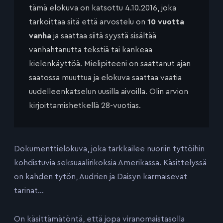
tämä elokuva on katsottu 4.10.2016, joka
tarkoittaa sitä että arvostelu on
10 vuotta
vanha
ja saattaa siitä syystä sisältää
vanhahtanutta tekstiä tai kankeaa
kielenkäyttöä. Mielipiteeni on saattanut ajan
saatossa muuttua ja elokuva saattaa vaatia
uudelleenkatselun uusilla aivoilla. Olin arvion
kirjoittamishetkellä 28-vuotias.
Dokumenttielokuva, joka tarkkailee nuoriin tyttöihin
kohdistuvia seksuaalirikoksia Amerikassa. Käsittelyssä
on kahden tytön, Audrien ja Daisyn karmaisevat
tarinat…
On käsittämätöntä, että jopa viranomaistasolla