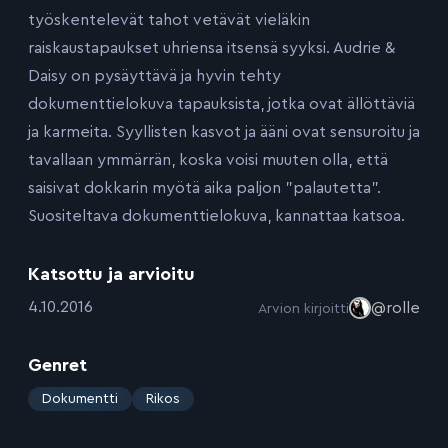
työskentelevät tahot vetävät vieläkin
raiskaustapaukset uhriensa itsensä syyksi. Audrie &
Daisy on pysäyttävä ja hyvin tehty
dokumenttielokuva tapauksista, jotka ovat ällöttäviä
ja karmeita. Syyllisten kasvot ja ääni ovat sensuroitu ja
tavallaan ymmärrän, koska voisi muuten olla, että
saisivat dokkarin myötä aika paljon ”palautetta”.
Suositeltava dokumenttielokuva, kannattaa katsoa.
Katsottu ja arvioitu
:
4.10.2016
@rolle
Arvion kirjoitti
Genret
:
Dokumentti
Rikos