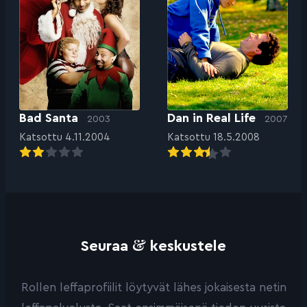
Bad Santa
Dan in Real Life
2003
2007
Katsottu 4.11.2004
Katsottu 18.5.2008
&
Seuraa
keskustele
Rollen leffaprofiilit löytyvät lähes jokaisesta netin