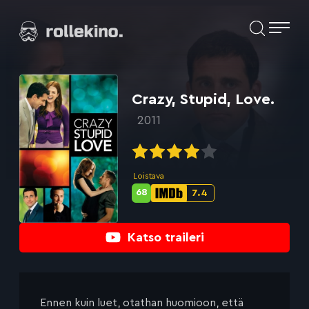
Siirry
Elokuvat ja elokuva-arviot | Rollekino.fi
suoraan
sisältöön
Fiilistelyä
lopputekstien
jälkeen.
Crazy, Stupid, Love.
2011
Loistava
68
7.4
Metascore-
IMDb-
pisteet:
pisteet:
Katso traileri
Ennen kuin luet, otathan huomioon, että