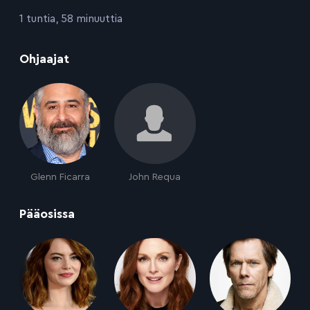
:
1 tuntia, 58 minuuttia
:
Ohjaajat
Glenn Ficarra
John Requa
:
Pääosissa