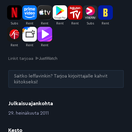
Linkit tarjoaa
Saitko leffavinkin? Tarjoa kirjoittajalle kahvit
kiitokseksi!
Julkaisuajankohta
:
29. heinäkuuta 2011
Kesto