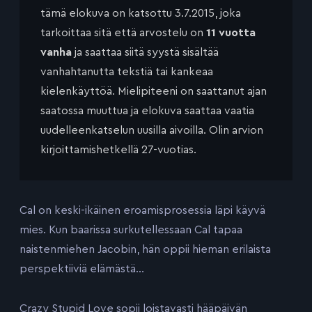
tämä elokuva on katsottu 3.7.2015, joka
tarkoittaa sitä että arvostelu on
11 vuotta
vanha
ja saattaa siitä syystä sisältää
vanhahtanutta tekstiä tai kankeaa
kielenkäyttöä. Mielipiteeni on saattanut ajan
saatossa muuttua ja elokuva saattaa vaatia
uudelleenkatselun uusilla aivoilla. Olin arvion
kirjoittamishetkellä 27-vuotias.
Cal on keski-ikäinen eroamisprosessia läpi käyvä
mies. Kun baarissa surkutellessaan Cal tapaa
naistenmiehen Jacobin, hän oppii hieman erilaista
perspektiiviä elämästä…
Crazy Stupid Love sopii loistavasti hääpäivän