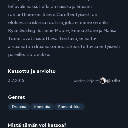
leffavalinnaksi. Leffa on hauska ja hitusen
romanttinenkin. Steve Carell erityisesti on
elokuvassa iskussa roolissa, joka ei mene överiksi.
Ryan Gosling, Julianne Moore, Emma Stone ja Marisa
Tomei ovat ihastuttavia. Loistava, ennalta-
arvaamaton draamakomedia. Suositeltavaa erityisesti
pareille. Iso peukku.
Katsottu ja arvioitu
:
3.7.2015
@rolle
Arvion kirjoitti
Genret
:
Draama
Komedia
Romantiikka
Mistä tämän voi katsoa?