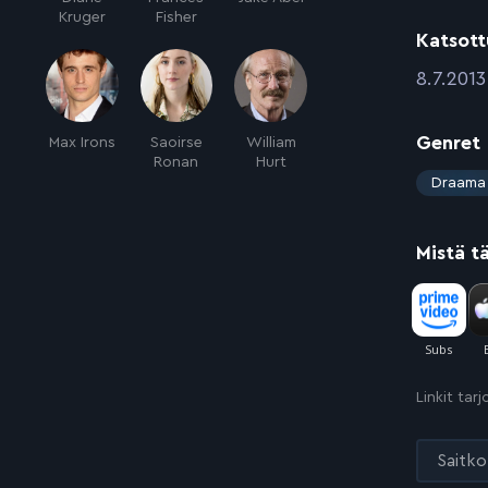
Kruger
Fisher
Katsott
:
8.7.2013
Genret
Max Irons
Saoirse
William
Ronan
Hurt
:
Draama
Mistä t
Linkit tar
Saitko 