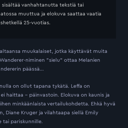
ä sisältää vanhahtanutta tekstiä tai
saatossa muuttua ja elokuva saattaa vaatia
ishetkellä 25-vuotias.
valtaansa muukalaiset, jotka käyttävät muita
n, Wanderer-niminen ”sielu” ottaa Melanien
andererin päässä…
nulla on ollut tapana tykätä. Leffa on
 ei haittaa – päinvastoin. Elokuva on kaunis ja
 siihen minkäänlaista vertailukohdetta. Ehkä hyvä
, Diane Kruger ja vilahtaapa siellä Emily
 tai pariskunnille.