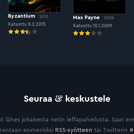
Byzantium
2012
Max Payne
2008
Katsottu 8.2.2015
Katsottu 10.1.2009
&
Seuraa
keskustele
yvät lähes jokaisesta netin leffapalvelusta. Saat 
urantaan esimerkiksi
RSS-syötteen
tai Twitterin
#