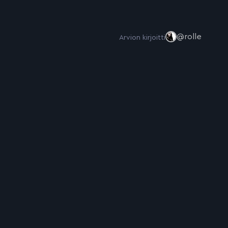
@rolle
Arvion kirjoitti