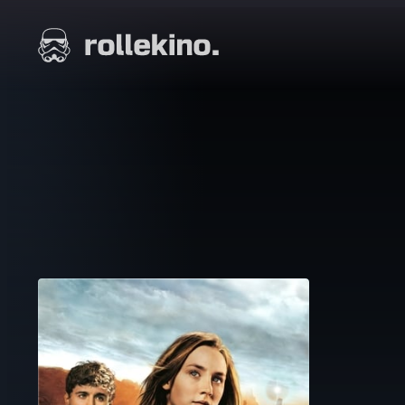
Siirry
suoraan
Elokuvat ja elokuva-arviot | Rollekino.fi
sisältöön
Fiilistelyä
lopputekstien
jälkeen.