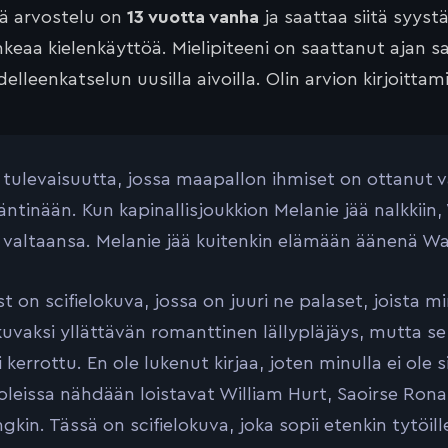
tä arvostelu on
13 vuotta vanha
ja saattaa siitä syyst
keaa kielenkäyttöä. Mielipiteeni on saattanut ajan 
elleenkatselun uusilla aivoilla. Olin arvion kirjoittam
 tulevaisuutta, jossa maapallon ihmiset on ottanut 
isäntinään. Kun kapinallisjoukkion Melanie jää nalkkii
 valtaansa. Melanie jää kuitenkin elämään äänenä W
t on scifielokuva, jossa on juuri ne palaset, joista mi
okuvaksi yllättävän romanttinen lällypläjäys, mutta se
i kerrottu. En ole lukenut kirjaa, joten minulla ei ole
ooleissa nähdään loistavat William Hurt, Saoirse Ronan
kin. Tässä on scifielokuva, joka sopii etenkin tytöille