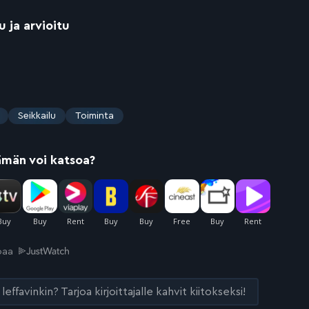
u ja arvioitu
Seikkailu
Toiminta
ämän voi katsoa?
joaa
leffavinkin? Tarjoa kirjoittajalle kahvit kiitokseksi!