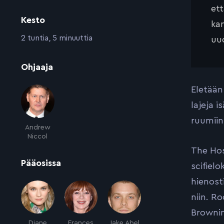
et
Kesto
kan
:
2 tuntia, 5 minuuttia
uud
:
Ohjaaja
Eletään
lajeja 
ruumiin
Andrew
Niccol
The Hos
:
Pääosissa
scifiel
hienost
niin. R
Browning
Diane
Frances
Jake Abel