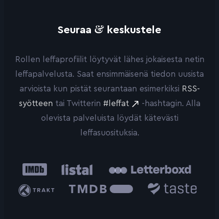
&
Seuraa
keskustele
Rollen leffaprofiilit löytyvät lähes jokaisesta netin
leffapalvelusta. Saat ensimmäisenä tiedon uusista
arvioista kun pistät seurantaan esimerkiksi
RSS-
syötteen
tai Twitterin
#leffat
-hashtagin. Alla
olevista palveluista löydät kätevästi
leffasuosituksia.
IMDb
Listal
Letterboxd
Trakt
The
Taste.io
Movie