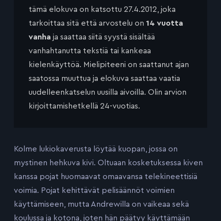
tämä elokuva on katsottu 27.4.2012, joka
tarkoittaa sitä että arvostelu on
14 vuotta
vanha
ja saattaa siitä syystä sisältää
vanhahtanutta tekstiä tai kankeaa
kielenkäyttöä. Mielipiteeni on saattanut ajan
saatossa muuttua ja elokuva saattaa vaatia
uudelleenkatselun uusilla aivoilla. Olin arvion
kirjoittamishetkellä 24-vuotias.
Kolme lukiokaverusta löytää kuopan, jossa on
mystinen hehkuva kivi. Oltuaan kosketuksessa kiven
kanssa pojat huomaavat omaavansa telekineettisiä
voimia. Pojat kehittävät pelisäännöt voimien
käyttämiseen, mutta Andrewilla on vaikeaa sekä
koulussa ja kotona, joten hän päätyy käyttämään