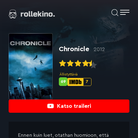
Siirry
Elokuvat ja elokuva-arviot | Rollekino.fi
suoraan
sisältöön
Fiilistelyä
lopputekstien
jälkeen.
Chronicle
2012
Ällistyttävä
69
7
Metascore-
IMDb-
pisteet:
pisteet:
Katso traileri
Ennen kuin luet, otathan huomioon, että