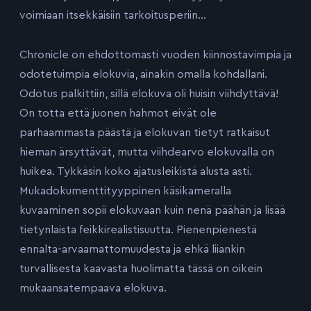
voimiaan itsekkäisiin tarkoitusperiin…
Chronicle on ehdottomasti vuoden kiinnostavimpia ja
odotetuimpia elokuvia, ainakin omalla kohdallani.
Odotus palkittiin, sillä elokuva oli huisin viihdyttävä!
On totta että juonen hahmot eivät ole
parhaammasta päästä ja elokuvan tietyt ratkaisut
hieman ärsyttävät, mutta viihdearvo elokuvalla on
huikea. Tykkäsin koko ajatusleikistä alusta asti.
Mukadokumenttityyppinen käsikameralla
kuvaaminen sopii elokuvaan kuin nenä päähän ja lisää
tietynlaista feikkirealistisuutta. Pienenpienestä
ennalta-arvaamattomuudesta ja ehkä liiankin
turvallisesta kaavasta huolimatta tässä on oikein
mukaansatempaava elokuva.