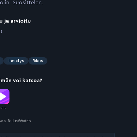
olin. Suosittelen.
u ja arvioitu
0
Jännitys
Rikos
ämän voi katsoa?
joaa