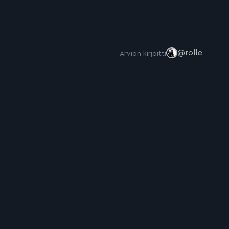
@rolle
Arvion kirjoitti