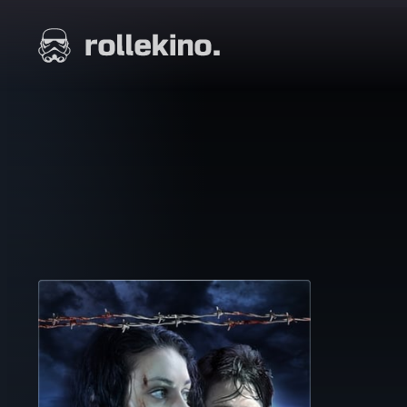
Siirry
suoraan
Elokuvat ja elokuva-arviot | Rollekino.fi
sisältöön
Fiilistelyä
lopputekstien
jälkeen.