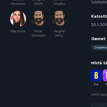
loistoro
Rennison
Smith
Smalley
Katsott
:
28.1.201
Mila Kunis
Peter
Regine
Stormare
Nehy
Genret
:
Draama
Mistä t
Linkit tar