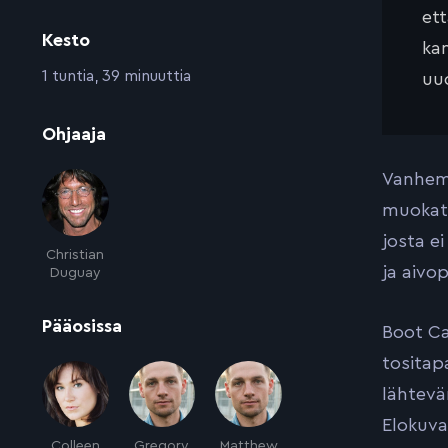
et
Kesto
kan
:
1 tuntia, 39 minuuttia
uud
:
Ohjaaja
Vanhemm
muokata
josta e
Christian
ja aivo
Duguay
:
Pääosissa
Boot Ca
tositap
lähtevä
Elokuva
Colleen
Gregory
Matthew