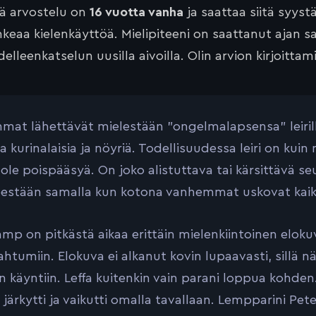
tä arvostelu on
16 vuotta vanha
ja saattaa siitä syyst
keaa kielenkäyttöä. Mielipiteeni on saattanut ajan 
elleenkatselun uusilla aivoilla. Olin arvion kirjoittam
at lähettävät mielestään ”ongelmalapsensa” leirille Fi
 kurinalaisia ja nöyriä. Todellisuudessa leiri on kui
i ole poispääsyä. On joko alistuttava tai kärsittävä s
pestään samalla kun kotona vanhemmat uskovat kai
mp on pitkästä aikaa erittäin mielenkiintoinen eloku
ahtumiin. Elokuva ei alkanut kovin lupaavasti, sillä n
n käyntiin. Leffa kuitenkin vain parani loppua kohden. 
 järkytti ja vaikutti omalla tavallaan. Lempparini Pet