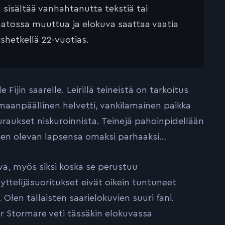
ä sisältää vanhahtanutta tekstiä tai
saatossa muuttua ja elokuva saattaa vaatia
ishetkellä 22-vuotias.
jin saarelle. Leirillä teineistä on tarkoitus
n maanpäällinen helvetti, vankilamainen paikka
euraukset niskuroinnista. Teinejä pahoinpidellään
ken olevan lapsensa omaksi parhaaksi…
va, myös siksi koska se perustuu
äyttelijäsuoritukset eivät oikein tuntuneet
Olen tällaisten saarielokuvien suuri fani.
er Stormare veti tässäkin elokuvassa