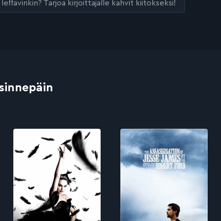
leffavinkin? Tarjoa kirjoittajalle kahvit kiitokseksi!
 sinnepäin