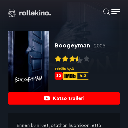
Siirry
Elokuvat ja elokuva-arviot | Rollekino.fi
suoraan
sisältöön
Fiilistelyä
lopputekstien
jälkeen.
Boogeyman
2005
Erittäin hyvä
32
4.2
Metascore-
IMDb-
pisteet:
pisteet:
Katso traileri
Ennen kuin luet, otathan huomioon, että