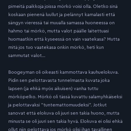
pimeitä paikkoja joissa mörkö voisi olla. Oletko sinä
koskaan pienenä luullut ja pelännyt kamalasti että
sängyn vieressä tai muualla samassa huoneessa on
hahmo tai mörkö, mutta valot päälle laitettuasi
huomaatkin että kyseessä on vain vaatekasa? Mutta
mitä jos tuo vaatekasa onkin mörkö, heti kun
sammutat valot…
Boogeyman oli oikeasti kammottava kauhuelokuva.
Pidin sen pelottavasta tunnelmasta kuvata joka
lapsen (ja ehkä myös aikuisen) vanha tuttu
mörköpelko. Mörkö oli tässä kuvattu salamyhkäiseksi
ja pelottavaksi ”tuntemattomuudeksi”. Jotkut
sanovat että elokuva oli juuri sen takia huono, mutta
minusta se oli juuri sen takia hyvä. Elokuva ei olisi ehkä
ollut niin pelottava jos mörkö olisi ihan tavallinen