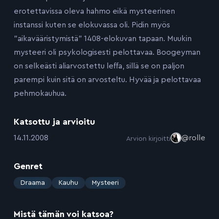
erotettavissa oleva hahmo eikä mysteerinen
instanssi kuten se elokuvassa oli. Pidin myös
”aikavääristymistä” 1408-elokuvan tapaan. Muukin
mysteeri oli psykologisesti pelottavaa. Boogeyman
on selkeästi aliarvostettu leffa, sillä se on paljon
parempi kuin sitä on arvosteltu. Hyvää ja pelottavaa
pehmokauhua.
Katsottu ja arvioitu
:
14.11.2008
@rolle
Arvion kirjoitti
Genret
:
Draama
Kauhu
Mysteeri
Mistä tämän voi katsoa?