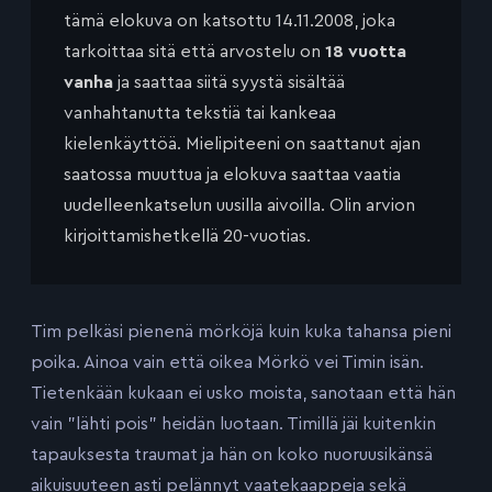
tämä elokuva on katsottu 14.11.2008, joka
tarkoittaa sitä että arvostelu on
18 vuotta
vanha
ja saattaa siitä syystä sisältää
vanhahtanutta tekstiä tai kankeaa
kielenkäyttöä. Mielipiteeni on saattanut ajan
saatossa muuttua ja elokuva saattaa vaatia
uudelleenkatselun uusilla aivoilla. Olin arvion
kirjoittamishetkellä 20-vuotias.
Tim pelkäsi pienenä mörköjä kuin kuka tahansa pieni
poika. Ainoa vain että oikea Mörkö vei Timin isän.
Tietenkään kukaan ei usko moista, sanotaan että hän
vain ”lähti pois” heidän luotaan. Timillä jäi kuitenkin
tapauksesta traumat ja hän on koko nuoruusikänsä
aikuisuuteen asti pelännyt vaatekaappeja sekä