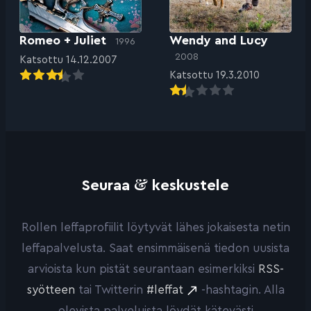
Romeo + Juliet
Wendy and Lucy
1996
2008
Katsottu 14.12.2007
Katsottu 19.3.2010
&
Seuraa
keskustele
Rollen leffaprofiilit löytyvät lähes jokaisesta netin
leffapalvelusta. Saat ensimmäisenä tiedon uusista
arvioista kun pistät seurantaan esimerkiksi
RSS-
syötteen
tai Twitterin
#leffat
-hashtagin. Alla
olevista palveluista löydät kätevästi