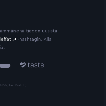
ensimmäisenä tiedon uusista
leffat
-hashtagin. Alla
ia.
Taste.io
 TMDB, JustWatch)