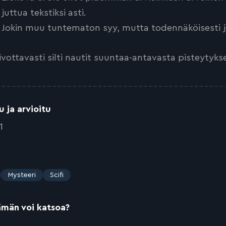
juttua tekstiksi asti.
Jokin muu tuntematon syy, mutta todennäköisesti jo
ivottavasti silti nautit suuntaa-antavasta pisteytyks
u ja arvioitu
1
Mysteeri
Scifi
ämän voi katsoa?