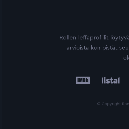
Rollen leffaprofiilit löyt
arvioista kun pistät se
ol
IMDb
Listal
Le
© Copyright Roni