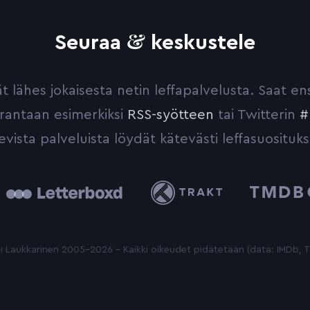
&
Seuraa
keskustele
yvät lähes jokaisesta netin leffapalvelusta. Saat 
urantaan esimerkiksi
RSS-syötteen
tai Twitterin
#
evista palveluista löydät kätevästi leffasuosituks
tterboxd
Trakt
The
Movie
Database
 Laukkarinen 2005-2026 - Kaikki oikeudet pidätetään (data: IMDb,