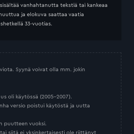
 sisältää vanhahtanutta tekstiä tai kankeaa
muuttua ja elokuva saattaa vaatia
ishetkellä 33-vuotias.
arviota. Syynä voivat olla mm. jokin
us oli käytössä (2005-2007).
nha versio poistui käytöstä ja uutta
n puutteen vuoksi.
 siitä ei yksinkertaisesti ole riittänyt