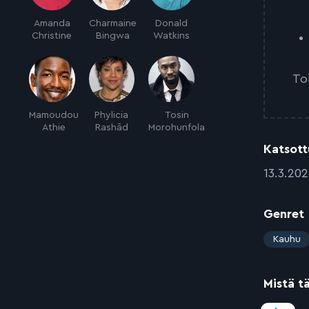
Amanda
Charmaine
Donald
Christine
Bingwa
Watkins
To
Mamoudou
Phylicia
Tosin
Athie
Rashād
Morohunfola
Katsott
:
13.3.202
Genret
:
Kauhu
Mistä t