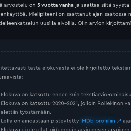
tä arvostelu on
5 vuotta vanha
ja saattaa siitä syystä
lenkäyttöä. Mielipiteeni on saattanut ajan saatossa 
elleenkatselun uusilla aivoilla. Olin arvion kirjoittam
litettavasti tästä elokuvasta ei ole kirjoitettu teksti
uraavista:
Elokuva on katsottu ennen kuin tekstiarvio-ominaisu
Elokuva on katsottu 2020-2021, jolloin Rollekinon va
alettiin työstämään.
Leffa on ainoastaan pisteytetty
IMDb-profiiliin
aja
Elokuva ei ole ollut pidemmän arvioimisen arvoinen tai