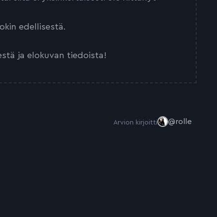
kin edellisestä.
estä ja elokuvan tiedoista!
@rolle
Arvion kirjoitti