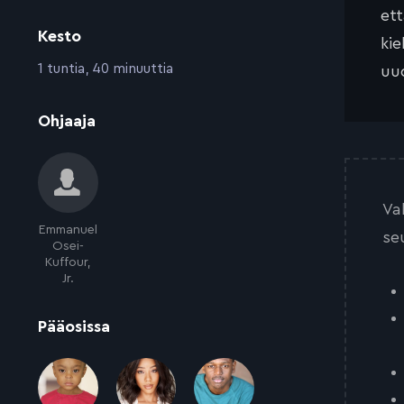
et
Kesto
kie
:
1 tuntia, 40 minuuttia
uud
:
Ohjaaja
Va
Emmanuel
se
Osei-
Kuffour,
Jr.
:
Pääosissa