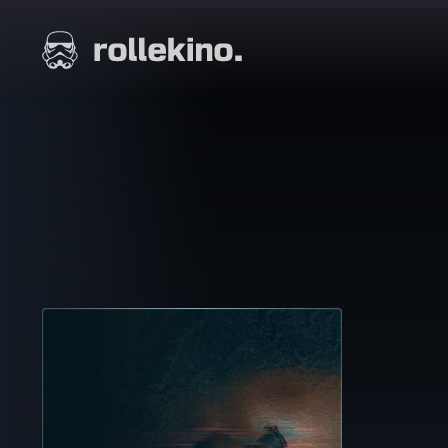
Siirry
suoraan
Elokuvat ja elokuva-arviot | Rollekino.fi
sisältöön
Fiilistelyä
lopputekstien
jälkeen.