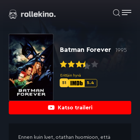
Siirry
Elokuvat ja elokuva-arviot | Rollekino.fi
suoraan
sisältöön
Fiilistelyä
lopputekstien
jälkeen.
Batman Forever
1995
Erittäin hyvä
51
5.4
Metascore-
IMDb-
pisteet:
pisteet:
Katso traileri
Ennen kuin luet, otathan huomioon, että