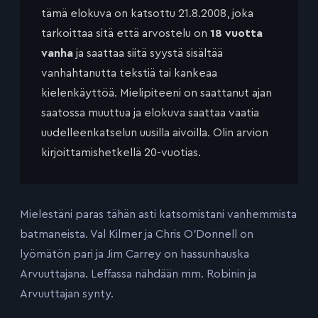
tämä elokuva on katsottu 21.8.2008, joka
tarkoittaa sitä että arvostelu on
18 vuotta
vanha
ja saattaa siitä syystä sisältää
vanhahtanutta tekstiä tai kankeaa
kielenkäyttöä. Mielipiteeni on saattanut ajan
saatossa muuttua ja elokuva saattaa vaatia
uudelleenkatselun uusilla aivoilla. Olin arvion
kirjoittamishetkellä 20-vuotias.
Mielestäni paras tähän asti katsomistani vanhemmista
batmaneista. Val Kilmer ja Chris O’Donnell on
lyömätön pari ja Jim Carrey on hassunhauska
Arvuuttajana. Leffassa nähdään mm. Robinin ja
Arvuuttajan synty.