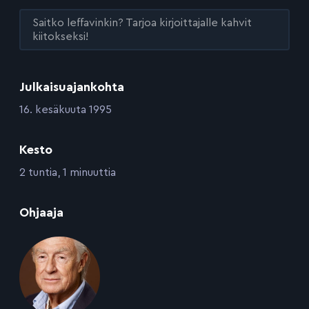
Saitko leffavinkin? Tarjoa kirjoittajalle kahvit
kiitokseksi!
Julkaisuajankohta
:
16. kesäkuuta 1995
Kesto
:
2 tuntia, 1 minuuttia
:
Ohjaaja