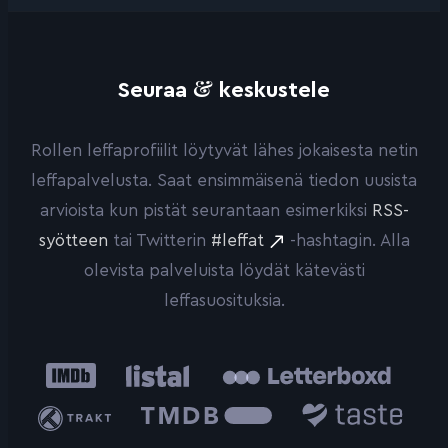
&
Seuraa
keskustele
Rollen leffaprofiilit löytyvät lähes jokaisesta netin
leffapalvelusta. Saat ensimmäisenä tiedon uusista
arvioista kun pistät seurantaan esimerkiksi
RSS-
syötteen
tai Twitterin
#leffat
-hashtagin. Alla
olevista palveluista löydät kätevästi
leffasuosituksia.
IMDb
Listal
Letterboxd
Trakt
The
Taste.io