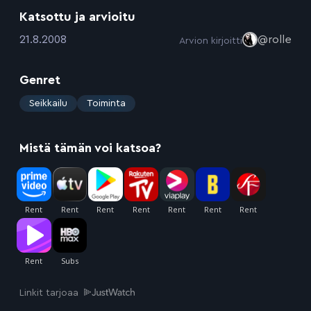
Katsottu ja arvioitu
:
21.8.2008
@rolle
Arvion kirjoitti
Genret
:
Seikkailu
Toiminta
Mistä tämän voi katsoa?
Linkit tarjoaa