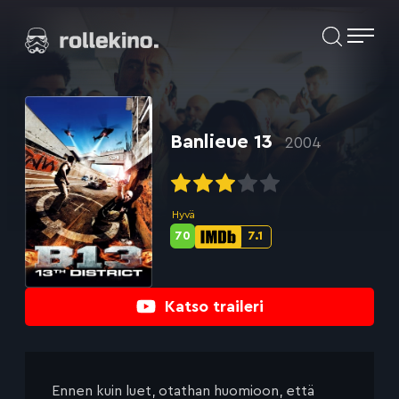
Siirry
Elokuvat ja elokuva-arviot | Rollekino.fi
suoraan
sisältöön
Fiilistelyä
lopputekstien
jälkeen.
Banlieue 13
2004
Hyvä
70
7.1
Metascore-
IMDb-
pisteet:
pisteet:
Katso traileri
Ennen kuin luet, otathan huomioon, että