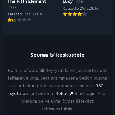
The Fifth Element
Lucy
2014
1997
Katsottu 29.12.2014
Katsottu 12.8.2006
&
Seuraa
keskustele
Rollen leffaprofiilit löytyvät lähes jokaisesta netin
leffapalvelusta. Saat ensimmäisenä tiedon uusista
arvioista kun pistät seurantaan esimerkiksi
RSS-
syötteen
tai Twitterin
#leffat
-hashtagin. Alla
olevista palveluista löydät kätevästi
leffasuosituksia.