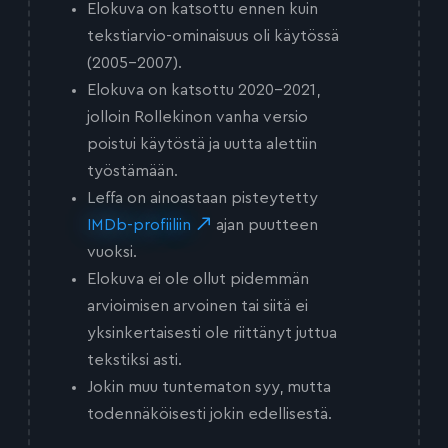
Elokuva on katsottu ennen kuin
tekstiarvio-ominaisuus oli käytössä
(2005-2007).
Elokuva on katsottu 2020-2021,
jolloin Rollekinon vanha versio
poistui käytöstä ja uutta alettiin
työstämään.
Leffa on ainoastaan pisteytetty
IMDb-profiiliin
ajan puutteen
vuoksi.
Elokuva ei ole ollut pidemmän
arvioimisen arvoinen tai siitä ei
yksinkertaisesti ole riittänyt juttua
tekstiksi asti.
Jokin muu tuntematon syy, mutta
todennäköisesti jokin edellisestä.