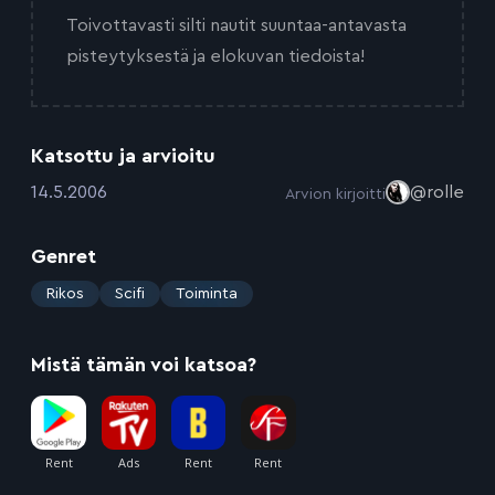
Toivottavasti silti nautit suuntaa-antavasta
pisteytyksestä ja elokuvan tiedoista!
Katsottu ja arvioitu
:
14.5.2006
@rolle
Arvion kirjoitti
Genret
:
Rikos
Scifi
Toiminta
Mistä tämän voi katsoa?