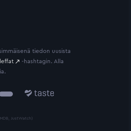
ensimmäisenä tiedon uusista
leffat
-hashtagin. Alla
ia.
Taste.io
 TMDB, JustWatch)