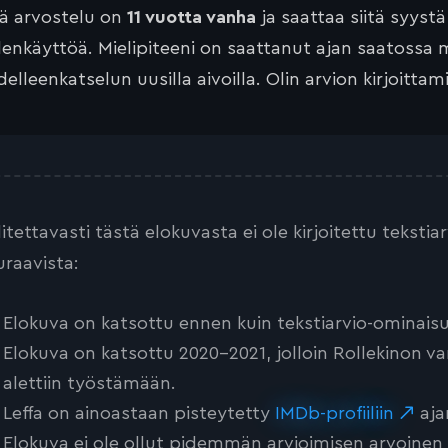
tä arvostelu on
11 vuotta vanha
ja saattaa siitä syyst
lenkäyttöä. Mielipiteeni on saattanut ajan saatossa 
elleenkatselun uusilla aivoilla. Olin arvion kirjoittam
litettavasti tästä elokuvasta ei ole kirjoitettu teksti
uraavista:
Elokuva on katsottu ennen kuin tekstiarvio-ominaisu
Elokuva on katsottu 2020-2021, jolloin Rollekinon va
alettiin työstämään.
Leffa on ainoastaan pisteytetty
IMDb-profiiliin
aja
Elokuva ei ole ollut pidemmän arvioimisen arvoinen tai