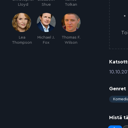
Lloyd
Shue
Tolkan
To
Lea
Michael J.
Thomas F.
Thompson
Fox
Wilson
Katsott
:
10.10.20
Genret
:
Komedi
Mistä t