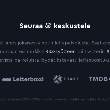
&
Seuraa
keskustele
yvät lähes jokaisesta netin leffapalvelusta. Saat 
urantaan esimerkiksi
RSS-syötteen
tai Twitterin
#
evista palveluista löydät kätevästi leffasuosituks
tterboxd
Trakt
The
Movie
Database
 Laukkarinen 2005-2026 - Kaikki oikeudet pidätetään (data: IMDb,