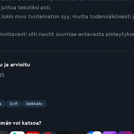
juttua tekstiksi asti.
Jokin muu tuntematon syy, mutta todennäköisesti jo
ivottavasti silti nautit suuntaa-antavasta pisteytyks
u ja arvioitu
15
a
Scifi
Seikkailu
ämän voi katsoa?