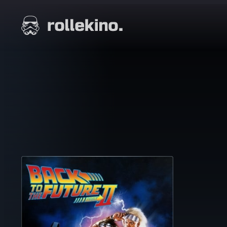
Siirry
suoraan
Elokuvat ja elokuva-arviot | Rollekino.fi
sisältöön
Fiilistelyä
lopputekstien
jälkeen.