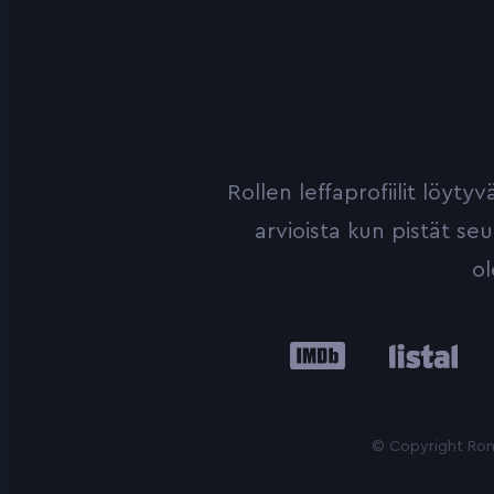
Rollen leffaprofiilit löyt
arvioista kun pistät se
ol
IMDb
Listal
Le
© Copyright Roni