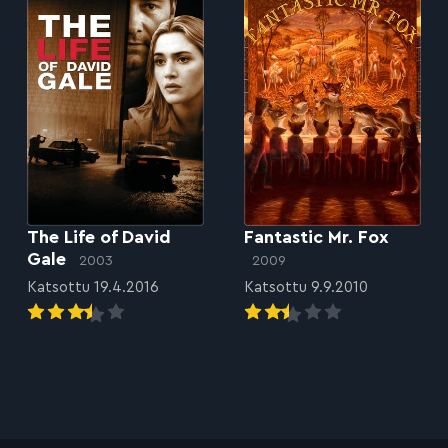
The Life of David
Fantastic Mr. Fox
Gale
2003
2009
Katsottu 19.4.2016
Katsottu 9.9.2010