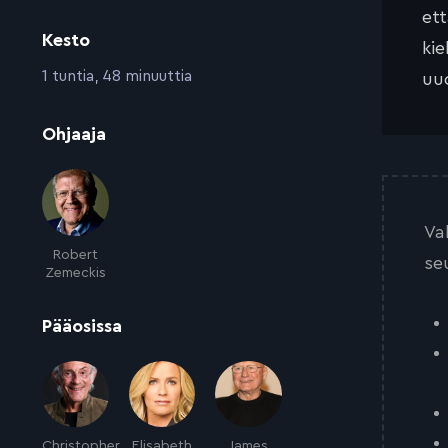
et
Kesto
kie
:
1 tuntia, 48 minuuttia
uud
:
Ohjaaja
Va
Robert
se
Zemeckis
:
Pääosissa
Christopher
Elisabeth
James