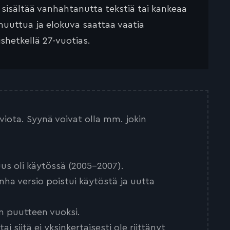
ä sisältää vanhahtanutta tekstiä tai kankeaa
muuttua ja elokuva saattaa vaatia
ishetkellä 27-vuotias.
arviota. Syynä voivat olla mm. jokin
us oli käytössä (2005-2007).
nha versio poistui käytöstä ja uutta
n puutteen vuoksi.
 siitä ei yksinkertaisesti ole riittänyt