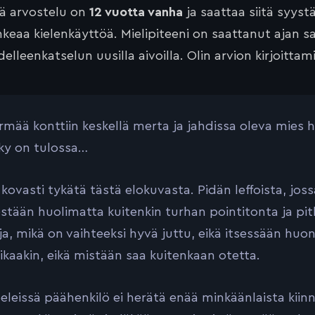
tä arvostelu on
12 vuotta vanha
ja saattaa siitä syyst
keaa kielenkäyttöä. Mielipiteeni on saattanut ajan 
elleenkatselun uusilla aivoilla. Olin arvion kirjoittam
örmää konttiin keskellä merta ja jahdissa oleva mies h
ky on tulossa…
kovasti tykätä tästä elokuvasta. Pidän leffoista, jossa
estään huolimatta kuitenkin turhan pointitonta ja pit
ja, mikä on vaihteeksi hyvä juttu, eikä itsessään huo
iikaakin, eikä mistään saa kuitenkaan otetta.
leissä päähenkilö ei herätä enää minkäänlaista kiinn