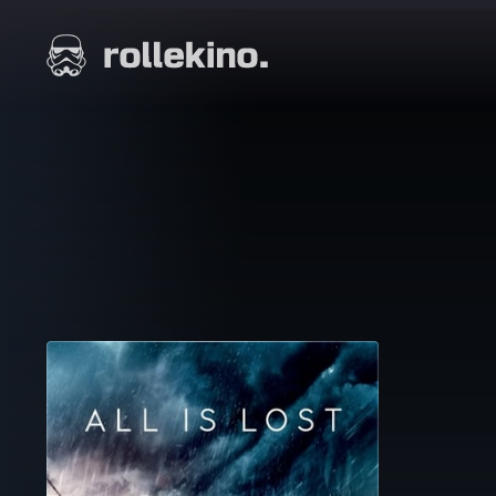
Siirry
suoraan
Elokuvat ja elokuva-arviot | Rollekino.fi
sisältöön
Fiilistelyä
lopputekstien
jälkeen.