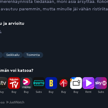
merenkäynnistä tiedäkään, moni asia ärsyttää. Kokona
n avautuu paremmin, mutta minulle jäi vähän ristiriitai
u ja arvioitu
4
Seikkailu
Toiminta
ämän voi katsoa?
joaa