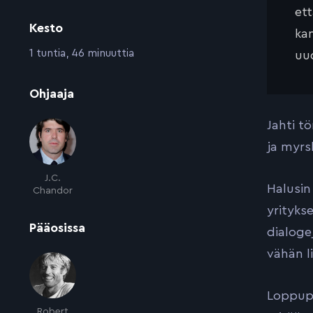
et
Kesto
kan
:
1 tuntia, 46 minuuttia
uud
:
Ohjaaja
Jahti t
ja myrs
J.C.
Halusin 
Chandor
yrityks
:
Pääosissa
dialoge
vähän l
Loppupe
Robert