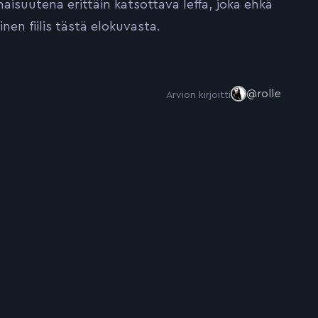
isuutena erittäin katsottava leffa, joka ehkä
nen fiilis tästä elokuvasta.
@rolle
Arvion kirjoitti