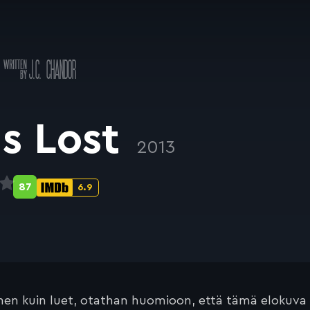
Käsikirjoitus
R
J.C. CHANDOR
a
 Is Lost
2013
87
6.9
Metascore-
IMDb-
pisteet:
pisteet:
en kuin luet, otathan huomioon, että tämä elokuva on