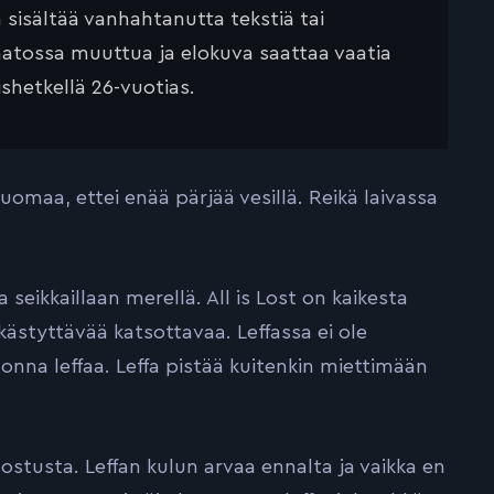
ä sisältää vanhahtanutta tekstiä tai
saatossa muuttua ja elokuva saattaa vaatia
ishetkellä 26-vuotias.
uomaa, ettei enää pärjää vesillä. Reikä laivassa
 seikkaillaan merellä. All is Lost on kaikesta
kästyttävää katsottavaa. Leffassa ei ole
nonna leffaa. Leffa pistää kuitenkin miettimään
ostusta. Leffan kulun arvaa ennalta ja vaikka en