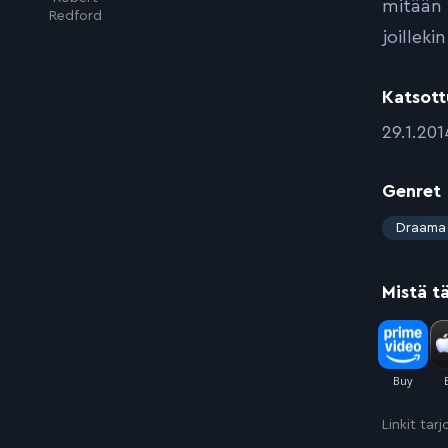
mitään 
Redford
joilleki
Katsott
:
29.1.201
Genret
:
Draama
Mistä t
Linkit tar