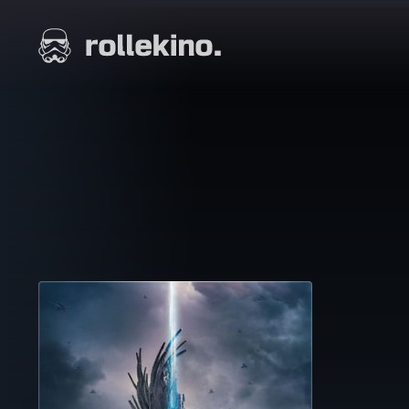
Siirry
suoraan
Elokuvat ja elokuva-arviot | Rollekino.fi
sisältöön
Fiilistelyä
lopputekstien
jälkeen.