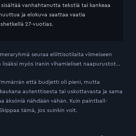
ä sisältää vanhahtanutta tekstiä tai kankeaa
muuttua ja elokuva saattaa vaatia
ishetkellä 27-vuotias.
eraryhmä seuraa eliittisotilaita viimeiseen
n lisäksi myös Iranin vihamieliset naapurustot…
mmärrän että budjetti oli pieni, mutta
 kaukana autenttisesta tai uskottavasta ja sama
aa äksöniä nähdään vähän. Kuin paintball-
ippaa tämä, jos suinkin voit.