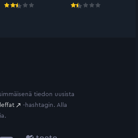
ensimmäisenä tiedon uusista
leffat
-hashtagin. Alla
ia.