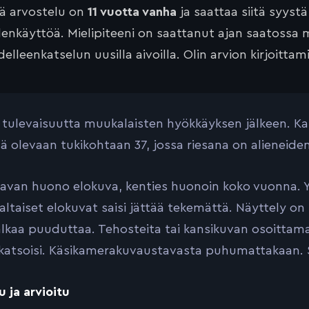
tä arvostelu on
11 vuotta vanha
ja saattaa siitä syyst
lenkäyttöä. Mielipiteeni on saattanut ajan saatossa 
elleenkatselun uusilla aivoilla. Olin arvion kirjoittam
 tulevaisuutta muukalaisten hyökkäyksen jälkeen. Kam
ä olevaan tukikohtaan 37, jossa riesana on alieneide
avan huono elokuva, kenties huonoin koko vuonna. Y
ltaiset elokuvat saisi jättää tekemättä. Näyttely on
alkaa puuduttaa. Tehosteita tai kansikuvan osoittam
katsoisi. Käsikamerakuvaustavasta puhumattakaan. Sk
u ja arvioitu