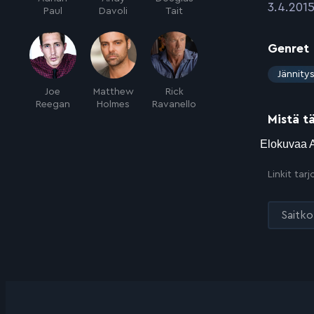
:
3.4.201
Paul
Davoli
Tait
Genret
:
Jännity
Joe
Matthew
Rick
Reegan
Holmes
Ravanello
Mistä t
Linkit tar
Saitko 