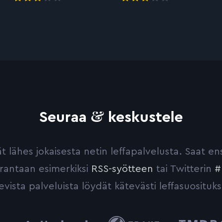
&
Seuraa
keskustele
yvät lähes jokaisesta netin leffapalvelusta. Saat 
urantaan esimerkiksi
RSS-syötteen
tai Twitterin
#
evista palveluista löydät kätevästi leffasuosituks