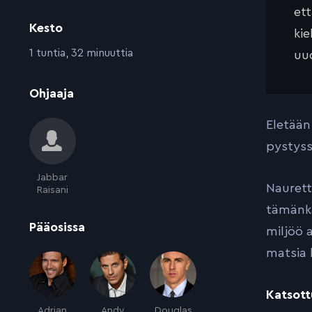
et
Kesto
kie
:
1 tuntia, 32 minuuttia
uud
:
Ohjaaja
Eletään
pystyss
Jabbar
Naurett
Raisani
tämänka
:
Pääosissa
miljöö 
matsia 
Katsott
Adrian
Andy
Douglas