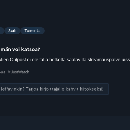
5
s
Scifi
Toiminta
ämän voi katsoa?
joaa
leffavinkin? Tarjoa kirjoittajalle kahvit kiitokseksi!