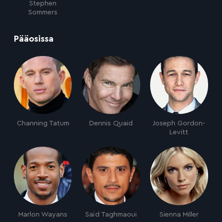
Stephen
Sommers
:
Pääosissa
Channing Tatum
Dennis Quaid
Joseph Gordon-
Levitt
Marlon Wayans
Saïd Taghmaoui
Sienna Miller