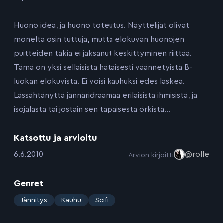
Huono idea, ja huono toteutus. Näyttelijät olivat
monelta osin tuttuja, mutta elokuvan huonojen
puitteiden takia ei jaksanut keskittyminen riittää.
Tämä on yksi sellaisista hätäisesti väännetyistä B-
luokan elokuvista. Ei voisi kauhuksi edes laskea.
Lässähtänyttä jännäridraamaa erilaisista ihmisistä, ja
isojalasta tai jostain sen tapaisesta örkistä…
Katsottu ja arvioitu
:
6.6.2010
@rolle
Arvion kirjoitti
Genret
:
Jännitys
Kauhu
Scifi