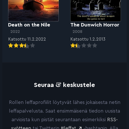
Death on the Nile
The Dunwich Horror
2022
2008
Katsottu 11.2.2022
Katsottu 1.2.2013
&
Seuraa
keskustele
Rollen leffaprofiilit löytyvät lähes jokaisesta netin
leffapalvelusta. Saat ensimmäisenä tiedon uusista
arvioista kun pistät seurantaan esimerkiksi
RSS-
syötteen
tai Twitterin
#leffat
-hashtagin. Alla