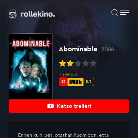
Siirry
Elokuvat ja elokuva-arviot | Rollekino.fi
suoraan
sisältöön
Fiilistelyä
lopputekstien
jälkeen.
Abominable
2006
Siedettävä
31
5.1
Metascore-
IMDb-
pisteet:
pisteet:
Katso traileri
Ennen kuin luet, otathan huomioon, että