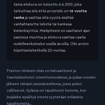
tämä elokuva on katsottu 6.6.2010, joka
tarkoittaa sitä että arvostelu on
16 vuotta
vanha
ja saattaa siitä syystä sisältää
vanhahtanutta tekstiä tai kankeaa
kielenkäyttöä. Mielipiteeni on saattanut ajan
saatossa muuttua ja elokuva saattaa vaatia
uudelleenkatselun uusilla aivoilla. Olin arvion
kirjoittamishetkellä 22-vuotias.
Preston-niminen mies on halvaantunut ja
traumatisoitunut onnettomuudessa, ja palaa vuosien
jälkeen takaisin asuinalueellensa, jossa pelot
vallitsevat. Kylässä on tapahtunut kummia, kun
isojalaksi epäiltyä otusta syytetään erilaisista
tapahtumista…