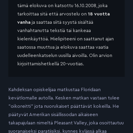
tämä elokuva on katsottu 16.10.2008, joka
tarkoittaa sitä että arvostelu on
18 vuotta
vanha
ja saattaa siitä syystä sisältää
vanhahtanutta tekstiä tai kankeaa
kielenkäyttöä. Mielipiteeni on saattanut ajan
saatossa muuttua ja elokuva saattaa vaatia
uudelleenkatselun uusilla aivoilla. Olin arvion
kirjoittamishetkellä 20-vuotias.
Kahdeksan opiskelijaa matkustaa Floridaan
kevätlomalle autolla. Kesken matkan vastaan tulee
”oikoreitti” jota nuorukaiset päättävät kokeilla. He
päätyvät Amerikan sisällissodan aikaiseen
takapajulaan nimeltä Pleasant Valley, joka osoittautuu
suoranaiseksi paratiisiksi, kunnes kylässä alkaa