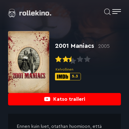
Siirry
Elokuvat ja elokuva-arviot | Rollekino.fi
suoraan
sisältöön
Fiilistelyä
lopputekstien
jälkeen.
2001 Maniacs
2005
Kelvollinen
5.3
IMDb-
pisteet:
Katso traileri
Ennen kuin luet, otathan huomioon, että