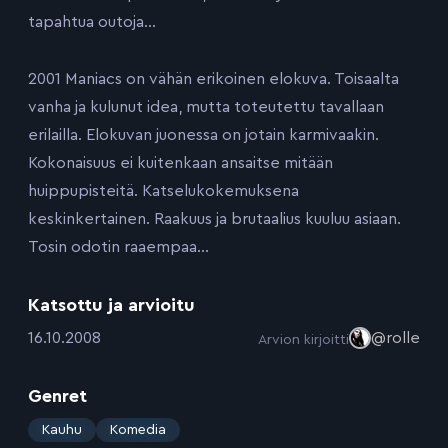
tapahtua outoja…
2001 Maniacs on vähän erikoinen elokuva. Toisaalta
vanha ja kulunut idea, mutta toteutettu tavallaan
erilailla. Elokuvan juonessa on jotain karmivaakin.
Kokonaisuus ei kuitenkaan ansaitse mitään
huippupisteitä. Katselukokemuksena
keskinkertainen. Raakuus ja brutaalius kuuluu asiaan.
Tosin odotin raaempaa…
Katsottu ja arvioitu
:
16.10.2008
@rolle
Arvion kirjoitti
Genret
:
Kauhu
Komedia