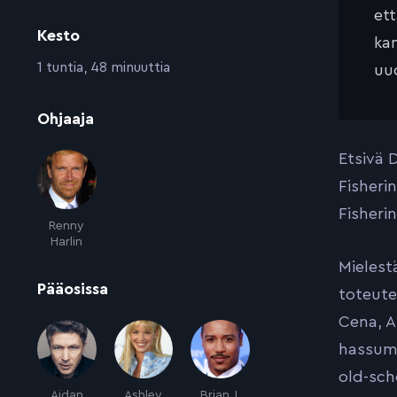
et
Kesto
kan
:
1 tuntia, 48 minuuttia
uud
:
Ohjaaja
Etsivä 
Fisheri
Fisheri
Renny
Harlin
Mielest
:
Pääosissa
toteute
Cena, A
hassump
old-sch
Aidan
Ashley
Brian J.