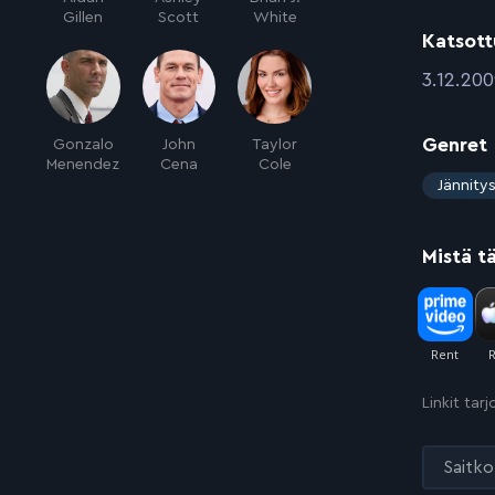
Gillen
Scott
White
Katsott
:
3.12.20
Genret
Gonzalo
John
Taylor
Menendez
Cena
Cole
:
Jännity
Mistä t
Linkit tar
Saitko 