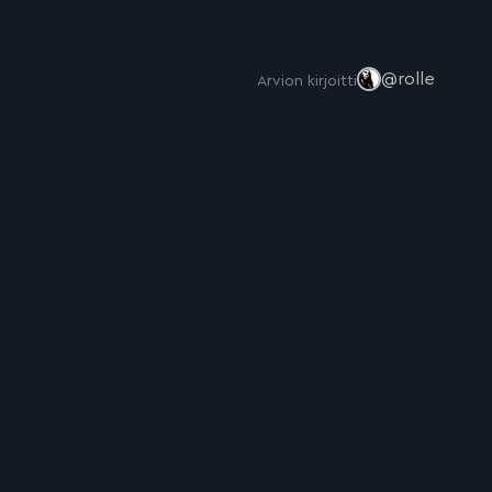
@rolle
Arvion kirjoitti