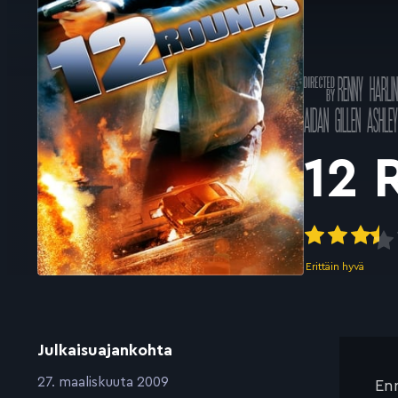
Ohjannut
RENNY HARLI
k
Pääosissa
AIDAN GILLEN
ASHLE
12 
Erittäin hyvä
Julkaisuajankohta
:
27. maaliskuuta 2009
Enn