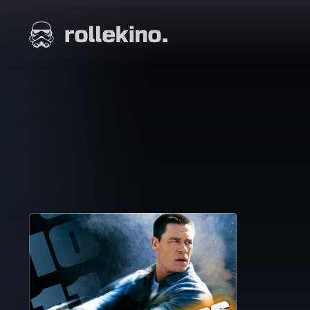
Siirry
suoraan
Elokuvat ja elokuva-arviot | Rollekino.fi
sisältöön
Fiilistelyä
lopputekstien
jälkeen.