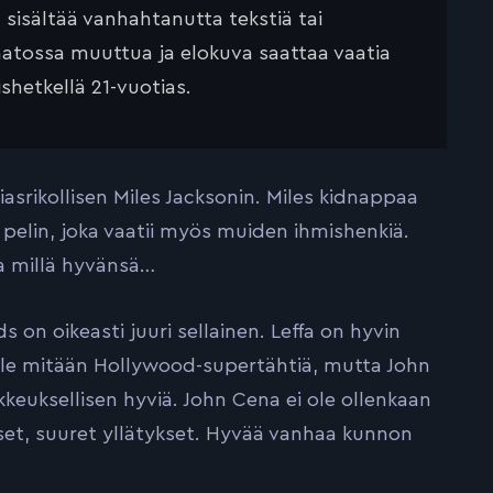
ä sisältää vanhahtanutta tekstiä tai
saatossa muuttua ja elokuva saattaa vaatia
ishetkellä 21-vuotias.
srikollisen Miles Jacksonin. Miles kidnappaa
i pelin, joka vaatii myös muiden ihmishenkiä.
la millä hyvänsä…
 on oikeasti juuri sellainen. Leffa on hyvin
 ole mitään Hollywood-supertähtiä, mutta John
kkeuksellisen hyviä. John Cena ei ole ollenkaan
et, suuret yllätykset. Hyvää vanhaa kunnon