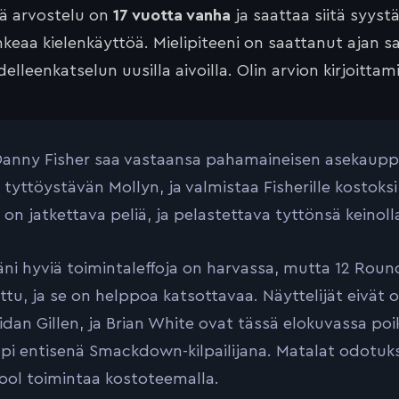
tä arvostelu on
17 vuotta vanha
ja saattaa siitä syyst
keaa kielenkäyttöä. Mielipiteeni on saattanut ajan 
elleenkatselun uusilla aivoilla. Olin arvion kirjoittam
Danny Fisher saa vastaansa pahamaineisen asekauppia
n tyttöystävän Mollyn, ja valmistaa Fisherille kostoks
n on jatkettava peliä, ja pelastettava tyttönsä keinol
äni hyviä toimintaleffoja on harvassa, mutta 12 Rounds
ttu, ja se on helppoa katsottavaa. Näyttelijät eivät
idan Gillen, ja Brian White ovat tässä elokuvassa poi
i entisenä Smackdown-kilpailijana. Matalat odotuks
ool toimintaa kostoteemalla.