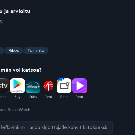
u ja arvioitu
09
s
Rikos
Toiminta
ämän voi katsoa?
joaa
leffavinkin? Tarjoa kirjoittajalle kahvit kiitokseksi!